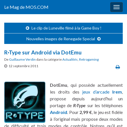
Le Mag de MO5.COM
Togg
navig
Le clip de Luneville filmé à la Game Boy !
Nouvelles images de Renegade Special
R·Type sur Android via DotEmu
De
Guillaume Verdin
dans la catégorie
Actualités
,
Retrogaming
12 septembre 2011
DotEmu
, qui possède actuellement
les droits des
jeux d’arcade
Irem
,
propose depuis aujourd’hui un
portage de
R
·
Type
sur les téléphones
Android
. Pour
2,99 €
, le jeu est fidèle
à l’original mais propose deux modes
de difficulté et trois modes de contrôle. Notons qu’il est