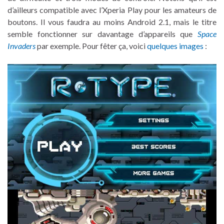
d’ailleurs compatible avec l’Xperia Play pour les amateurs de
boutons. Il vous faudra au moins Android 2.1, mais le titre
semble fonctionner sur davantage d’appareils que
Space
Invaders
par exemple. Pour fêter ça, voici
quelques images
: