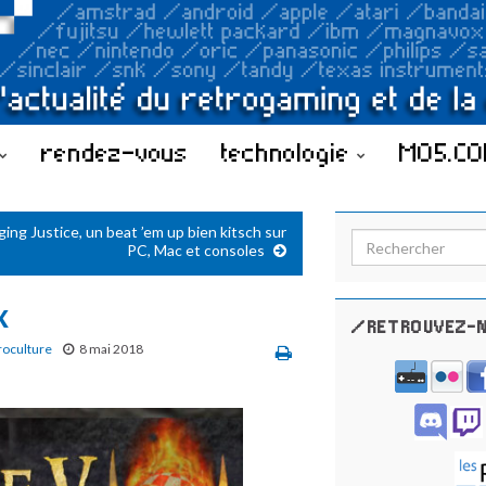
rendez-vous
technologie
MO5.C
ging Justice, un beat ’em up bien kitsch sur
Search for:
PC, Mac et consoles
x
/RETROUVEZ-N
roculture
8 mai 2018