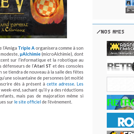
/NOS AMIS
e l’Amiga
Triple A
organisera comme à son
s modeste,
µAlchimie
(microAlchimie), dont
’accent sur l’informatique et la robotique au
s défenseurs de l’
Atari ST
et des consoles
ion se tiendra de nouveau à
la salle des fêtes
l qu’une soixantaine de personnes (et moitié
inscrire dès à présent à
cette adresse
.
Les
 week-end, sachant qu’il y a des réductions
enfants, mais pas de majoration même si
ques sur
le site officiel
de l’évènement.