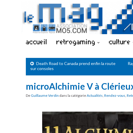
accueil
retrogaming
culture
Death Road to Canada prend enfin la route
Ra
sur consoles
microAlchimie V à Clérieu
De
Guillaume Verdin
dans la catégorie
Actualités
,
Rendez-vous
,
Ret