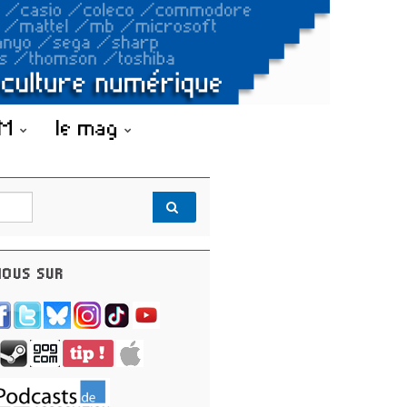
OM
le mag
OUS SUR