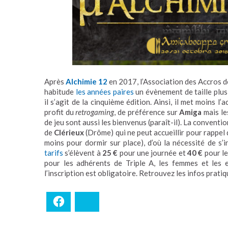
Après
Alchimie 12
en 2017, l’Association des Accros d
habitude
les années paires
un évènement de taille plu
il s’agit de la cinquième édition. Ainsi, il met moins l
profit du
retrogaming
, de préférence sur
Amiga
mais le
de jeu sont aussi les bienvenus (paraît-il). La convent
de
Clérieux
(
Drôme
) qui ne peut accueillir pour rappe
moins pour dormir sur place), d’où la nécessité de s’
tarifs
s’élèvent à
25 €
pour une journée et
40 €
pour le
pour les adhérents de Triple A, les femmes et les 
l’inscription est obligatoire. Retrouvez les infos prati
Facebook
Bluesky