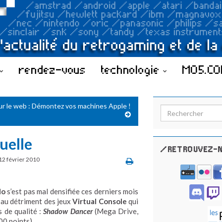
rendez-vous
technologie
MO5.C
ur le web : Démontez vos machines Apple !
Search for:
uelle
/RETROUVEZ-N
12 février 2010
do
s’est pas mal densifiée ces derniers mois
u au détriment des jeux
Virtual Console
qui
 de qualité :
Shadow Dancer
(Mega Drive,
00 points).