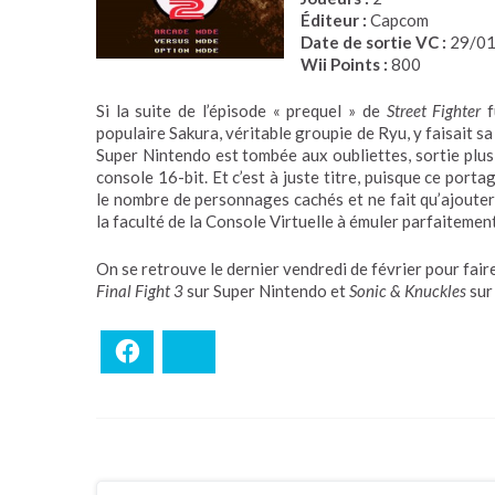
Éditeur :
Capcom
Date de sortie VC :
29/01
Wii Points :
800
Si la suite de l’épisode « prequel » de
Street Fighter
f
populaire Sakura, véritable groupie de Ryu, y faisait s
Super Nintendo est tombée aux oubliettes, sortie plus 
console 16-bit. Et c’est à juste titre, puisque ce por
le nombre de personnages cachés et ne fait qu’ajoute
la faculté de la Console Virtuelle à émuler parfaitement 
On se retrouve le dernier vendredi de février pour fair
Final Fight 3
sur Super Nintendo et
Sonic & Knuckles
sur
Facebook
Bluesky