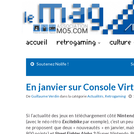
accueil
retrogaming
culture
Soutenez Nolife !
S
En janvier sur Console Virt
De
Guillaume Verdin
dans la catégorie
Actualités
,
Retrogaming
Si l’actualité des jeux en téléchargement côté
Ninten
(avec le néo rétro
Excitebike
par exemple), c’est un pe
ne proposent que deux « nouveautés » en janvier, mais
800 points) et
Street Fighter Alpha 2
(Super Nintendo, 8