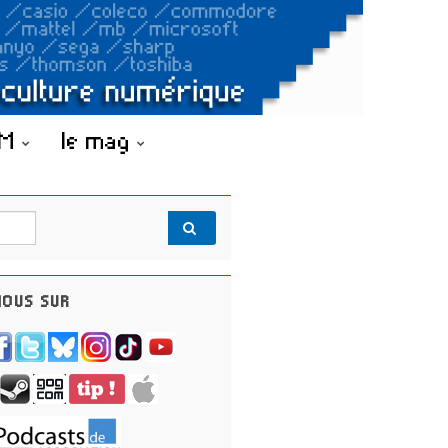
OM
le mag
OUS SUR