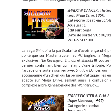
SHADOW DANCER : The Secr
(Sega Mega Drive, 1990)
Catégorie :
beat ’em up/p
Joueurs :
1
Éditeur :
Sega
Date de sortie VC :
08/01
Wii Points :
800
La saga
Shinobi
a la particularité d’avoir engendré plu
porté que sur Master System et PC Engine, la Mega 
exclusives,
The Revenge of Shinobi
et
Shinobi III
(toutes 
dernier confirmant bien qu’il s’agit d’une trilogie. 
l’arcade une suite à son jeu avec
Shadow Dancer
, qui 
accompagné d’un chien qui lui permet d’attaquer les enn
adapté sur Mega Drive, semant ainsi la confusion c
complexe arbre généalogique des
Wonder Boy
…
STREET FIGHTER ALPHA 2
(Super Nintendo,
1997
)
Catégorie :
combat
Joueurs :
2