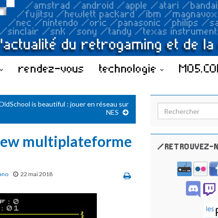
rendez-vous
technologie
MO5.C
OldSchool is beautiful : jouer en réseau sur
Search for:
NES
rew multiplateforme
/RETROUVEZ-N
hno
22 mai 2018