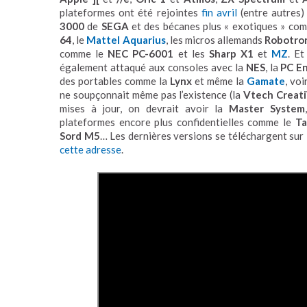
plateformes ont été rejointes
fin avril
(entre autres)
3000
de
SEGA
et des bécanes plus « exotiques » co
64
, le
Mattel Aquarius
, les micros allemands
Robotro
comme le
NEC PC-6001
et les
Sharp X1
et
MZ
. Et
également attaqué aux consoles avec la
NES
, la
PC E
des portables comme la
Lynx
et même la
Gamate
, vo
ne soupçonnait même pas l’existence (la
Vtech Creati
mises à jour, on devrait avoir la
Master System
plateformes encore plus confidentielles comme le
Ta
Sord M5
… Les dernières versions se téléchargent sur
cette adresse
.