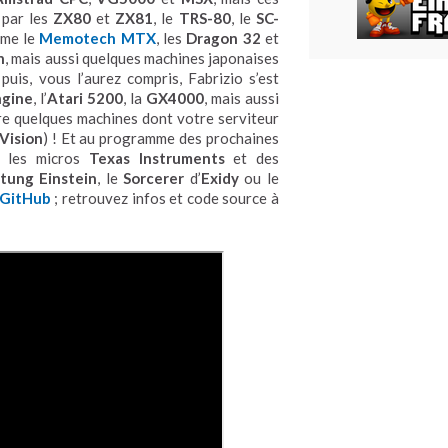
 par les
ZX80
et
ZX81
, le
TRS-80
, le
SC-
mme le
Memotech MTX
, les
Dragon 32
et
n
, mais aussi quelques machines japonaises
 puis, vous l’aurez compris, Fabrizio s’est
ngine
, l’
Atari 5200
, la
GX4000
, mais aussi
ire quelques machines dont votre serviteur
Vision
) ! Et au programme des prochaines
, les micros
Texas Instruments
et des
tung Einstein
, le
Sorcerer
d’
Exidy
ou le
GitHub
; retrouvez infos et code source à