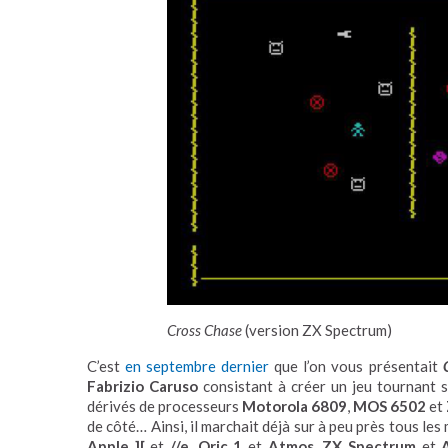
Cross Chase
(version ZX Spectrum)
C’est
en septembre dernier
que l’on vous présentait
Fabrizio Caruso
consistant à créer un jeu tournant s
dérivés de processeurs
Motorola 6809
,
MOS 6502
et
de côté… Ainsi, il marchait déjà sur à peu près tous les
Apple ][
et
//e
,
Oric 1
et
Atmos
,
ZX Spectrum
et