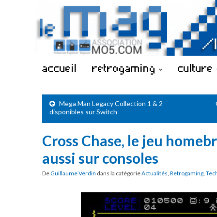
accueil
retrogaming
culture
Mega Man Legacy Collection 1 & 2
disponibles sur Switch
Cross Chase, le jeu homeb
aussi sur consoles
De
Guillaume Verdin
dans la catégorie
Actualités
,
Retrogaming
,
Tec