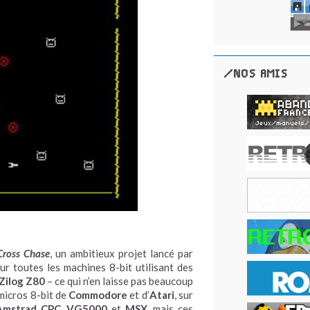
/NOS AMIS
Cross Chase
, un ambitieux projet lancé par
ur toutes les machines 8-bit utilisant des
Zilog Z80
– ce qui n’en laisse pas beaucoup
 micros 8-bit de
Commodore
et d’
Atari
, sur
Amstrad CPC
,
VG5000
et
MSX
, mais ces