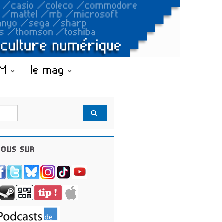
OM
le mag
OUS SUR