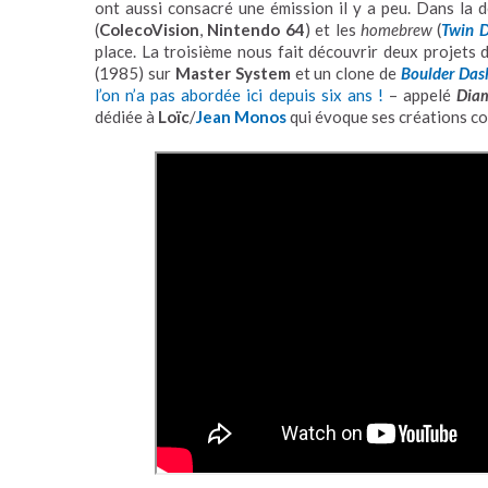
ont aussi consacré une émission il y a peu. Dans la 
(
ColecoVision
,
Nintendo 64
) et les
homebrew
(
Twin 
place. La troisième nous fait découvrir deux projets 
(1985) sur
Master System
et un clone de
Boulder Das
l’on n’a pas abordée ici depuis six ans !
– appelé
Dia
dédiée à
Loïc
/
Jean Monos
qui évoque ses créations 