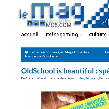
accueil
retrogaming
culture
Tänzer, un nouveau jeu Mega Drive déjà
Le
financé via Kickstarter
OldSchool is beautiful : s
De
Guillaume Verdin
dans la catégorie
Actualités
,
Rétroactif
,
Retroc