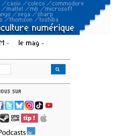
OM
le mag
OUS SUR