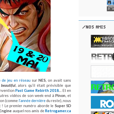
/NOS AMIS
 de jeu en réseau
sur
NES
, on avait sans
 beautiful
, alors qu’il était prévisible que
onvention
Past Game Rebirth 2018
… Et en
autres vidéos de son week-end à
Pinon
, et
tion (comme
l’année dernière
du reste), nous
t ! Le premier numéro aborde le
Super SD
Engine
auquel nos amis de
Retrogamer.ca