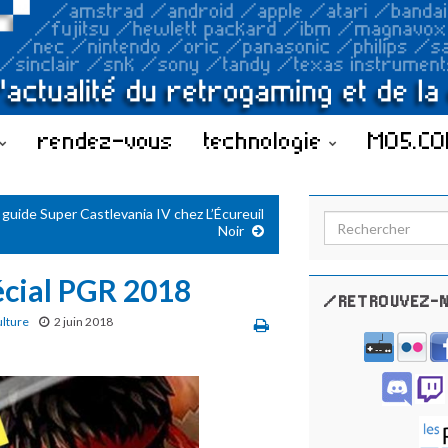
rendez-vous
technologie
MO5.C
 guide Super Castlevania IV chez L’Écureuil
Search for:
Noir
pécial PGR 2018
/RETROUVEZ-N
ulture
2 juin 2018