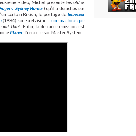
deuxième vidéo, Michel présente les
oldies
Dragons
,
Sydney Hunter
) qu’il a dénichés sur
d’un certain
Kikich
, le portage de
Saboteur
h
(1984) sur
Exelvision
–
une machine que
mond Thief
. Enfin, la dernière émission est
comme
Pixner
, là encore sur Master System.