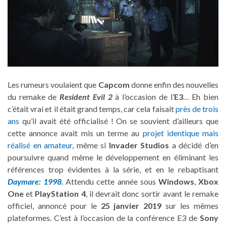
Les rumeurs voulaient que
Capcom
donne enfin des nouvelles
du remake de
Resident Evil 2
à l’occasion de l’
E3
… Eh bien
c’était vrai et il était grand temps, car cela faisait
près de trois
ans
qu’il avait été officialisé ! On se souvient d’ailleurs que
cette annonce avait mis un terme au
projet identique mais
réalisé en amateur
, même si
Invader Studios
a décidé d’en
poursuivre quand même le développement en éliminant les
références trop évidentes à la série, et en le rebaptisant
Daymare: 1998
. Attendu cette année sous
Windows
,
Xbox
One
et
PlayStation 4
, il devrait donc sortir avant le remake
officiel, annoncé pour le
25 janvier 2019
sur les mêmes
plateformes. C’est à l’occasion de la conférence E3 de
Sony