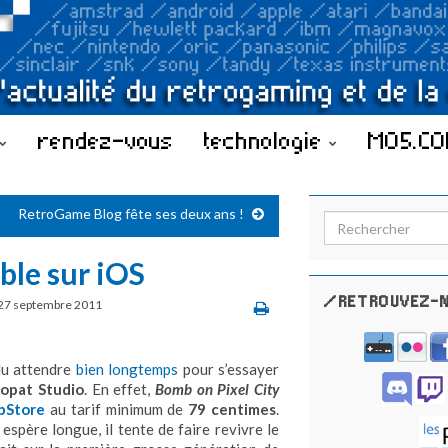
rendez-vous
technologie
MO5.C
RetroGame Blog fête ses deux ans !
Search for:
ble sur iOS
/RETROUVEZ-N
27 septembre 2011
llu attendre
bien longtemps
pour s’essayer
opat Studio
. En effet,
Bomb on Pixel City
pStore
au tarif minimum de
79 centimes
.
 espère longue, il tente de faire revivre le