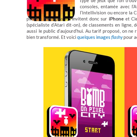
type de jeux que l’on trou
consoles, entamée avec l’A
l’Intellivision ou encore la
pixels « bien gras » s’invitent donc sur
iPhone
et Ci
(spécialiste d’Atari dit-on), de classements en ligne,
aussi le public d’aujourd’hui. Au tarif proposé, on ne 
bien transformé. Et voici
quelques images
flashy
pour a