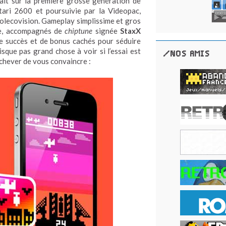
vait sur la première grosse génération de
tari 2600 et poursuivie par la Videopac,
 Colecovision. Gameplay simplissime et gros
e, accompagnés de
chiptune
signée
StaxX
 de succès et de bonus cachés pour séduire
risque pas grand chose à voir si l’essai est
/NOS AMIS
chever de vous convaincre :