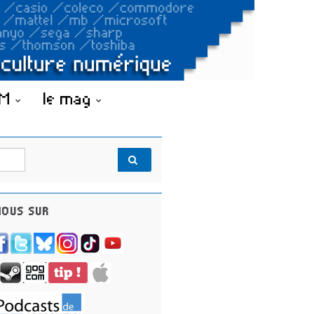
OM
le mag
OUS SUR