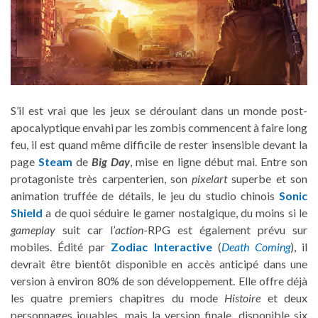
S’il est vrai que les jeux se déroulant dans un monde post-
apocalyptique envahi par les zombis commencent à faire long
feu, il est quand même difficile de rester insensible devant la
page
Steam
de
Big Day
, mise en ligne début mai. Entre son
protagoniste très carpenterien, son
pixelart
superbe et son
animation truffée de détails, le jeu du studio chinois
Sonic
Shield
a de quoi séduire le gamer nostalgique, du moins si le
gameplay
suit car l’
action
-RPG est également prévu sur
mobiles. Édité par
Zodiac Interactive
(
Death Coming
), il
devrait être bientôt disponible en accès anticipé dans une
version à environ 80% de son développement. Elle offre déjà
les quatre premiers chapitres du mode
Histoire
et deux
personnages jouables, mais la version finale, disponible six