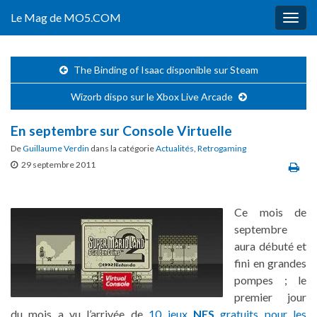
Le Mag de MO5.COM
Togg
navig
The Binding of Isaac disponible sur Steam
Wizorb dispo sur le Xbox Live Arcade
En septembre sur Console Virtuelle
De
Guillaume Verdin
dans la catégorie
Actualités
,
Retrogaming
29 septembre 2011
Ce mois de
septembre
aura débuté et
fini en grandes
pompes ; le
premier jour
du mois a vu l’arrivée de
10 jeux
NES
gratuits pour les