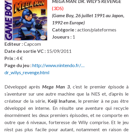
MEGA MAN: DR. WILY’S REVENGE
(3DS)
(Game Boy,
26 juillet 1991 au Japon,
1992 en Europe
)
Catégorie :
action/plateformes
Joueurs :
1
Editeur :
Capcom
Date de sortie VC :
15/09/2011
Prix :
4 €
Page du jeu :
http://www.nintendo.fr/…
dr_wilys_revenge.html
Développé après
Mega Man 3
, c’est le premier épisode à
s’aventurer sur une autre machine que la NES et, d’après le
créateur de la série,
Keiji Inafune
, le premier à ne pas être
développé en interne. En résulte une aventure qui recycle
énormément les deux premiers épisodes, et ne comporte en
outre que 6 niveaux, forteresse de Wily comprise. Et le jeu
n’est pas plus facile pour autant, notamment en raison de