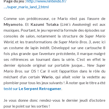
Page du jeu :
http://www.nintendo.fr/
…/super_mario_land_2.html
Comme son prédécesseur, ce Mario n’est pas l’œuvre de
Miyamoto
. Et
Kazumi Totaka
(
Link’s Awakening
) est aux
musiques. Pourtant, le jeu reprend la formule des épisodes sur
consoles de salon, notamment la structure de
Super Mario
World
, et les transformations de
Super Mario Bros. 3
, avec ici
un costume de lapin inédit. Développé sur une cartouche 8
fois plus grande que l’aventure précédente, il marque malgré
ses références un tournant dans la série. C’est en effet le
dernier épisode original sur portable jusque…
New Super
Mario Bros.
sur DS ! Car il voit l’apparition dans le rôle du
méchant d’un certain
Wario
, qui allait voler la vedette au
plombier pour tous les jeux suivants ! À noter que le titre a été
testé sur
Le Serpent Retrogamer
.
Je vous donne donc rendez-vous le dernier jeudi d’octobre
pour le point sur les sorties !