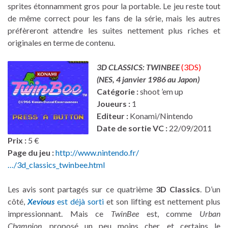
sprites étonnamment gros pour la portable. Le jeu reste tout
de même correct pour les fans de la série, mais les autres
préfèreront attendre les suites nettement plus riches et
originales en terme de contenu.
3D CLASSICS: TWINBEE
(3DS)
(NES,
4 janvier 1986 au Japon
)
Catégorie :
shoot ’em up
Joueurs :
1
Editeur :
Konami/Nintendo
Date de sortie VC :
22/09/2011
Prix :
5 €
Page du jeu :
http://www.nintendo.fr/
…/3d_classics_twinbee.html
Les avis sont partagés sur ce quatrième
3D Classics
. D’un
côté,
Xevious
est déjà sorti
et son lifting est nettement plus
impressionnant. Mais ce
TwinBee
est, comme
Urban
Champion
, proposé un peu moins cher, et certains le