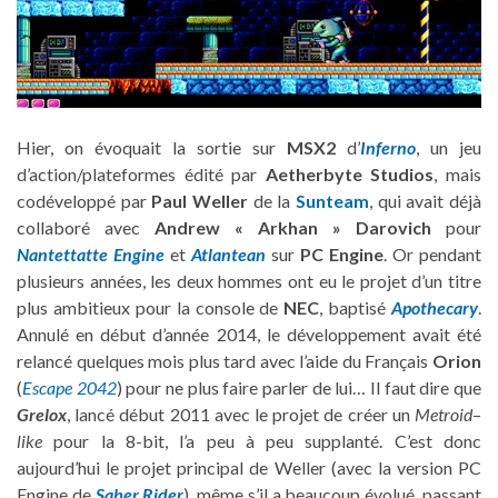
Hier, on évoquait la sortie sur
MSX2
d’
Inferno
, un jeu
d’action/plateformes édité par
Aetherbyte Studios
, mais
codéveloppé par
Paul Weller
de la
Sunteam
, qui avait déjà
collaboré avec
Andrew « Arkhan » Darovich
pour
Nantettatte Engine
et
Atlantean
sur
PC Engine
. Or pendant
plusieurs années, les deux hommes ont eu le projet d’un titre
plus ambitieux pour la console de
NEC
, baptisé
Apothecary
.
Annulé en début d’année 2014, le développement avait été
relancé quelques mois plus tard avec l’aide du Français
Orion
(
Escape 2042
) pour ne plus faire parler de lui… Il faut dire que
Grelox
, lancé début 2011 avec le projet de créer un
Metroid
–
like
pour la 8-bit, l’a peu à peu supplanté. C’est donc
aujourd’hui le projet principal de Weller (avec la version PC
Engine de
Saber Rider
), même s’il a beaucoup évolué, passant