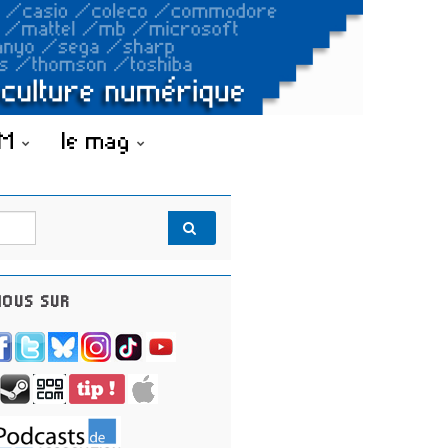
OM
le mag
OUS SUR