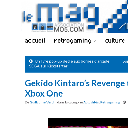
accueil
retrogaming
culture
Un livre pop-up dédié aux bornes d’arcade
Su
SEGA sur Kickstarter !
Gekido Kintaro’s Revenge 
Xbox One
De
Guillaume Verdin
dans la catégorie
Actualités
,
Retrogaming