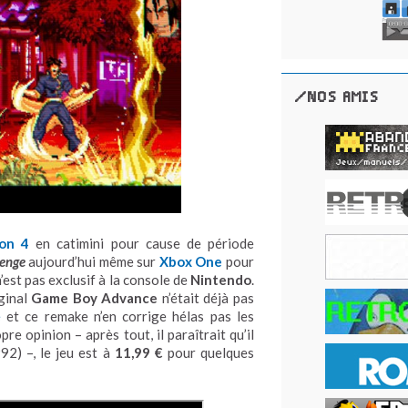
/NOS AMIS
ion 4
en catimini pour cause de période
venge
aujourd’hui même sur
Xbox One
pour
’est pas exclusif à la console de
Nintendo
.
iginal
Game Boy Advance
n’était déjà pas
e
et ce remake n’en corrige hélas pas les
re opinion – après tout, il paraîtrait qu’il
92) –, le jeu est à
11,99 €
pour quelques