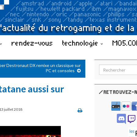
rendez-vous
technologie
MO5.C
per Destronaut DX remixe un classique sur
Search for:
PC et consoles
tatane aussi sur
/RETROUVEZ-N
13 juillet 2018