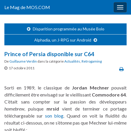
Le Mag de MO5.COM
Togg
navig
Disparition programmée au Musée Bolo
Alphadia, un J-RPG sur Android
Prince of Persia disponible sur C64
De
Guillaume Verdin
dans la catégorie
Actualités
,
Retrogaming
17 octobre 2011
Sorti en 1989, le classique de
Jordan Mechner
pouvait
difficilement être envisagé sur le vieillissant
Commodore 64
.
C’était sans compter sur la passion des développeurs
homebrew
, puisque
mrsid
vient de terminer ce portage
téléchargeable sur
son blog
. Quand on voit la fluidité du
résultat ci-dessous, on ne s’étonne pas que Mechner lui-même
soit bluffé :