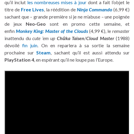
qu’il inclut
les nombreuses mises à jour
dont a fait l’objet le
titre de
Free Lives
, la réédition de
Ninja Commando
(6,99 €)
sachant que – grande première si je ne m’abuse – une poignée
de jeux
Neo·Geo
sont en promo cette semaine, et
enfin
Monkey King: Master of the Clouds
(4,99 €), le
remaster
inattendu du
cute ’em up
Chūka Taisen
/
Cloud Master
(1988)
dévoilé
fin juin
. On en reparlera à sa sortie la semaine
prochaine sur
Steam
, sachant qu’il est aussi attendu sur
PlayStation 4
, en espérant qu’il ne loupe pas l’Europe.