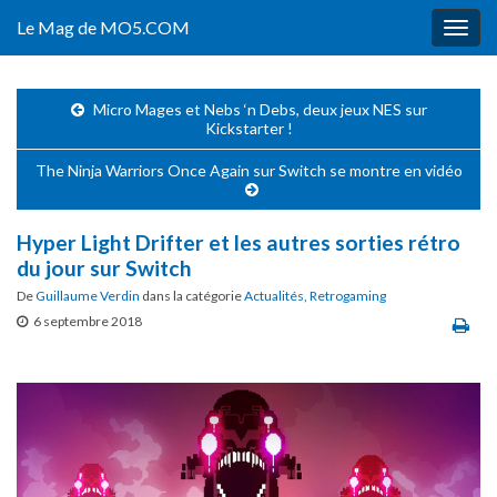
Le Mag de MO5.COM
Togg
navig
Micro Mages et Nebs ‘n Debs, deux jeux NES sur
Kickstarter !
The Ninja Warriors Once Again sur Switch se montre en vidéo
Hyper Light Drifter et les autres sorties rétro
du jour sur Switch
De
Guillaume Verdin
dans la catégorie
Actualités
,
Retrogaming
6 septembre 2018