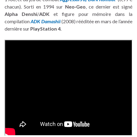
chacun). Sorti en 1994 sur
Neo·Geo
, ce dernier est signé
Alpha Denshi
/
ADK
et figure pour mémoire dans la
compilation
ADK Damashii
(2008) rééditée en mars de l’année
dernière sur
PlayStation 4
.