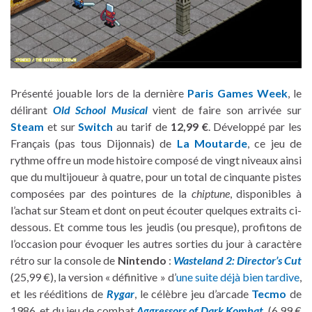
Présenté jouable lors de la dernière
Paris Games Week
, le
délirant
Old School Musical
vient de faire son arrivée sur
Steam
et sur
Switch
au tarif de
12,99 €
. Développé par les
Français (pas tous Dijonnais) de
La Moutarde
, ce jeu de
rythme offre un mode histoire composé de vingt niveaux ainsi
que du multijoueur à quatre, pour un total de cinquante pistes
composées par des pointures de la
chiptune
, disponibles à
l’achat sur Steam et dont on peut écouter quelques extraits ci-
dessous. Et comme tous les jeudis (ou presque), profitons de
l’occasion pour évoquer les autres sorties du jour à caractère
rétro sur la console de
Nintendo
:
Wasteland 2: Director’s Cut
(25,99 €), la version « définitive » d’
une suite déjà bien tardive
,
et les rééditions de
Rygar
, le célèbre jeu d’arcade
Tecmo
de
1986, et du jeu de combat
Aggressors of Dark Kombat
(6,99 €