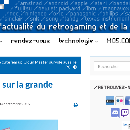
rendez-vous
technologie
MO5.C
e cute ’em up Cloud Master survole aussi le
Search for:
PC
 sur la grande
/RETROUVEZ-N
14 septembre 2018