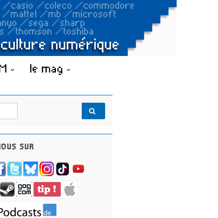
OM
le mag
OUS SUR