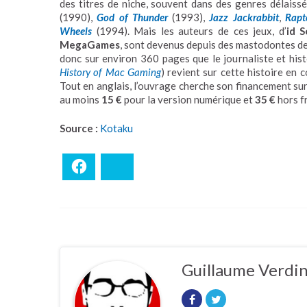
des titres de niche, souvent dans des genres délaiss
(1990),
God of Thunder
(1993),
Jazz Jackrabbit
,
Rapt
Wheels
(1994). Mais les auteurs de ces jeux, d’
id 
MegaGames
, sont devenus depuis des mastodontes de l’
donc sur environ 360 pages que le journaliste et his
History of Mac Gaming
) revient sur cette histoire en
Tout en anglais, l’ouvrage cherche son financement su
au moins
15 €
pour la version numérique et
35 €
hors fr
Source :
Kotaku
Facebook
Bluesky
Guillaume Verdi