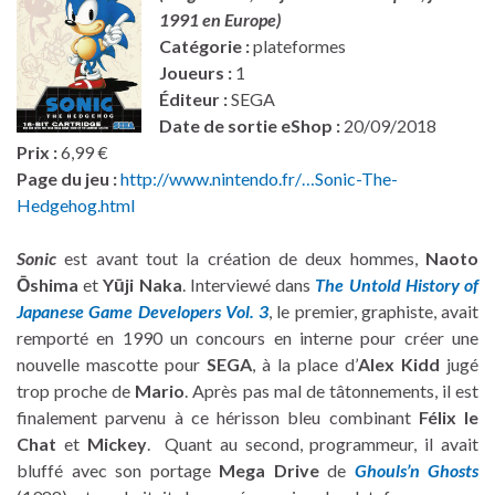
1991 en Europe)
Catégorie :
plateformes
Joueurs :
1
Éditeur :
SEGA
Date de sortie eShop :
20/09/2018
Prix :
6,99 €
Page du jeu :
http://www.nintendo.fr/…Sonic-The-
Hedgehog.html
Sonic
est avant tout la création de deux hommes,
Naoto
Ōshima
et
Yūji Naka
. Interviewé dans
The Untold History of
Japanese Game Developers Vol. 3
, le premier, graphiste, avait
remporté en 1990 un concours en interne pour créer une
nouvelle mascotte pour
SEGA
, à la place d’
Alex Kidd
jugé
trop proche de
Mario
. Après pas mal de tâtonnements, il est
finalement parvenu à ce hérisson bleu combinant
Félix le
Chat
et
Mickey
. Quant au second, programmeur, il avait
bluffé avec son portage
Mega Drive
de
Ghouls’n Ghosts