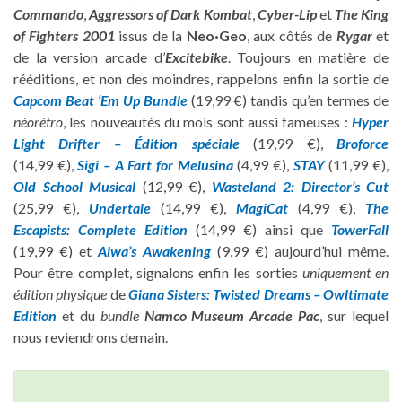
Commando
,
Aggressors of Dark Kombat
,
Cyber-Lip
et
The King
of Fighters 2001
issus de la
Neo·Geo
, aux côtés de
Rygar
et
de la version arcade d’
Excitebike
. Toujours en matière de
rééditions, et non des moindres, rappelons enfin la sortie de
Capcom Beat ‘Em Up Bundle
(19,99 €) tandis qu’en termes de
néorétro
, les nouveautés du mois sont aussi fameuses :
Hyper
Light Drifter – Édition spéciale
(19,99 €),
Broforce
(14,99 €),
Sigi – A Fart for Melusina
(4,99 €),
STAY
(11,99 €),
Old School Musical
(12,99 €),
Wasteland 2: Director’s Cut
(25,99 €),
Undertale
(14,99 €),
MagiCat
(4,99 €),
The
Escapists: Complete Edition
(14,99 €) ainsi que
TowerFall
(19,99 €) et
Alwa’s Awakening
(9,99 €) aujourd’hui même.
Pour être complet, signalons enfin les sorties
uniquement en
édition physique
de
Giana Sisters: Twisted Dreams – Owltimate
Edition
et du
bundle
Namco Museum Arcade Pac
, sur lequel
nous reviendrons demain.