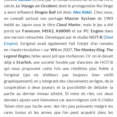
siècle,
Le Voyage en Occident
, dont le protagoniste Roi Singe
a aussi influencé
Dragon Ball
(et donc
Alex Kidd
). Chez nous,
on connaît surtout son portage
Master System
de 1989
inédit au Japon sous le titre
Cloud Master
, mais le jeu a été
porté sur
Famicom
,
MSX2
,
X68000
et sur
PC Engine
dans
une version retouchée. Développé par le studio
HOT·B
(
Steel
Empire
), l’original avait également fait l’objet d’un remake
en « haute résolution » sur
Wii
en 2007,
The Monkey King: The
Legend Begins
, hélas aussi joli que mollasson. Or on le devait
déjà à
Starfish
, une société fondée par d’anciens de HOT·B
qui nous proposent cette fois une réédition plus fidèle à
l’original (qui n’a d’ailleurs pas toujours bien vieilli
graphiquement), en y intégrant des classements en ligne, de la
coopération à deux joueurs et la possibilité de débuter la
partie au dernier niveau atteint. Et mine de rien, ces deux
derniers ajouts sont bienvenus car aussi mignon soit-il,
Chūka
Taisen
n’est pas facile avec des tirs peu puissants malgré les
rares bonus et les armes que l’on peut acquérir dans les