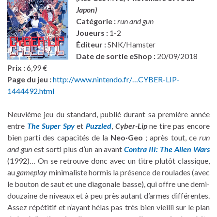
Japon
)
Catégorie :
run and gun
Joueurs :
1-2
Éditeur :
SNK/Hamster
Date de sortie eShop :
20/09/2018
Prix :
6,99 €
Page du jeu :
http://www.nintendo.fr/…CYBER-LIP-
1444492.html
Neuvième jeu du standard, publié durant sa première année
entre
The Super Spy
et
Puzzled
,
Cyber-Lip
ne tire pas encore
bien parti des capacités de la
Neo·Geo
; après tout, ce
run
and gun
est sorti plus d’un an avant
Contra III: The Alien Wars
(1992)… On se retrouve donc avec un titre plutôt classique,
au
gameplay
minimaliste hormis la présence de roulades (avec
le bouton de saut et une diagonale basse), qui offre une demi-
douzaine de niveaux et à peu près autant d’armes différentes.
Assez répétitif et n’ayant hélas pas très bien vieilli sur le plan