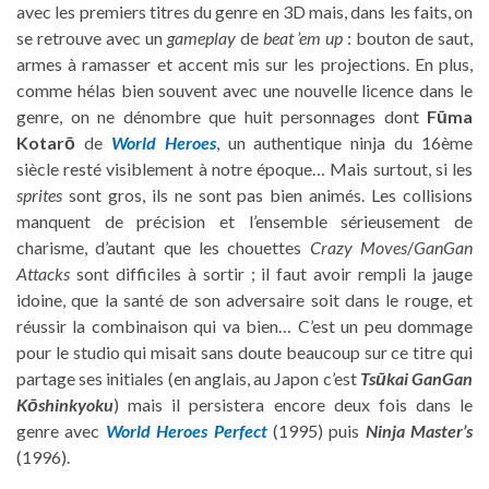
avec les premiers titres du genre en 3D mais, dans les faits, on
se retrouve avec un
gameplay
de
beat ’em up
: bouton de saut,
armes à ramasser et accent mis sur les projections. En plus,
comme hélas bien souvent avec une nouvelle licence dans le
genre, on ne dénombre que huit personnages dont
Fūma
Kotarō
de
World Heroes
, un authentique ninja du 16ème
siècle resté visiblement à notre époque… Mais surtout, si les
sprites
sont gros, ils ne sont pas bien animés. Les collisions
manquent de précision et l’ensemble sérieusement de
charisme, d’autant que les chouettes
Crazy Moves
/
GanGan
Attacks
sont difficiles à sortir ; il faut avoir rempli la jauge
idoine, que la santé de son adversaire soit dans le rouge, et
réussir la combinaison qui va bien… C’est un peu dommage
pour le studio qui misait sans doute beaucoup sur ce titre qui
partage ses initiales (en anglais, au Japon c’est
Tsūkai GanGan
Kōshinkyoku
) mais il persistera encore deux fois dans le
genre avec
World Heroes Perfect
(1995) puis
Ninja Master’s
(1996).