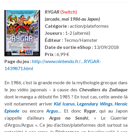
RYGAR
(Switch)
(arcade, mai 1986 au Japon)
Catégorie :
action/plateformes
Joueurs :
1-2 (alterné)
Éditeur :
Tecmo/Hamster
Date de sortie eShop :
13/09/2018
Prix :
6,99 €
Page du jeu :
http://www.nintendo.fr/…RYGAR-
1439871.html
En 1986, c’est la grande mode de la mythologie grecque dans
le jeu vidéo japonais – à cause des
Chevaliers du Zodiaque
dont le manga a débuté fin 1985 ? En tout cas, cette année-là
voit notamment arriver
Kid Icarus
,
Legendary Wings
,
Heroic
Episode
ou encore
Argus
… Et donc
Rygar
, qui au Japon
s’appelle d’ailleurs
Argos no Senshi
, « Le Guerrier
d’Argos/Argus ». Ce jeu d’action/plateformes doit surtout sa
notoriété à son arme, le
Diskarmor
, un bouclier relié à son