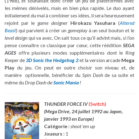
(1988), et souhaitait donc créer un jeu de plateformes avec
les mêmes dénivelés, mais en bien plus rapide. Le duo ayant
initialement du mal à combiner ses idées, il sera heureusement
rejoint par le
game designer
Hirokazu Yasuhara
(
Altered
Beast
) qui parvient à créer un
gameplay
à un seul bouton et le
level design
qui va avec. On sait tous ce qu’il advint mais, si l’on
pense connaître ce classique par cœur, cette réédition
SEGA
AGES
offre plusieurs modes supplémentaires dont le
Ring
Keeper
de
3D Sonic the Hedgehog 2
et la version arcade
Mega
Play
du jeu. On peut en outre choisir son niveau et, de
manière optionnelle, bénéficier du
Spin Dash
de sa suite et
même du
Drop Dash
de
Sonic Mania
!
THUNDER FORCE IV
(Switch)
(Mega Drive, 24 juillet 1992 au Japon,
janvier 1993 en Europe)
Catégorie :
shoot ’em up
Joueurs :
1