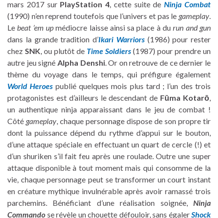
mars 2017 sur
PlayStation 4
, cette suite de
Ninja Combat
(1990) n’en reprend toutefois que l’univers et pas le
gameplay
.
Le
beat ’em up
médiocre laisse ainsi sa place à du
run and gun
dans la grande tradition d’
Ikari Warriors
(1986) pour rester
chez
SNK
, ou plutôt de
Time Soldiers
(1987) pour prendre un
autre jeu signé
Alpha Denshi
. Or on retrouve de ce dernier le
thème du voyage dans le temps, qui préfigure également
World Heroes
publié quelques mois plus tard ; l’un des trois
protagonistes est d’ailleurs le descendant de
Fūma Kotarō
,
un authentique ninja apparaissant dans le jeu de combat !
Côté
gameplay
, chaque personnage dispose de son propre tir
dont la puissance dépend du rythme d’appui sur le bouton,
d’une attaque spéciale en effectuant un quart de cercle (!) et
d’un shuriken s’il fait feu après une roulade. Outre une super
attaque disponible à tout moment mais qui consomme de la
vie, chaque personnage peut se transformer un court instant
en créature mythique invulnérable après avoir ramassé trois
parchemins. Bénéficiant d’une réalisation soignée,
Ninja
Commando
se révèle un chouette défouloir, sans égaler
Shock