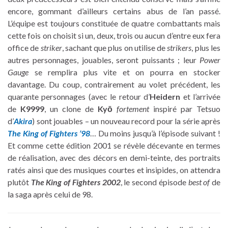
encore, gommant d’ailleurs certains abus de l’an passé.
L’équipe est toujours constituée de quatre combattants mais
cette fois on choisit si un, deux, trois ou aucun d’entre eux fera
office de
striker
, sachant que plus on utilise de
strikers
, plus les
autres personnages, jouables, seront puissants ; leur
Power
Gauge
se remplira plus vite et on pourra en stocker
davantage. Du coup, contrairement au volet précédent, les
quarante personnages (avec le retour d’
Heidern
et l’arrivée
de
K9999
, un clone de
Kyō
fortement
inspiré par Tetsuo
d’
Akira
) sont jouables – un nouveau record pour la série après
The King of Fighters ’98
… Du moins jusqu’à l’épisode suivant !
Et comme cette édition 2001 se révèle décevante en termes
de réalisation, avec des décors en demi-teinte, des portraits
ratés ainsi que des musiques courtes et insipides, on attendra
plutôt
The King of Fighters 2002
, le second épisode
best of
de
la saga après celui de 98.