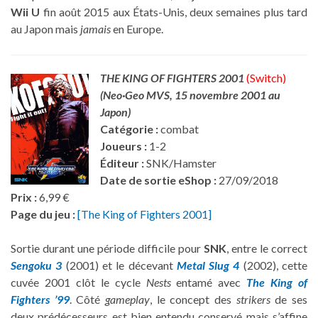
Wii U
fin août 2015 aux États-Unis, deux semaines plus tard
au Japon mais
jamais
en Europe.
THE KING OF FIGHTERS 2001
(Switch)
(Neo·Geo MVS,
15 novembre 2001 au
Japon
)
Catégorie :
combat
Joueurs :
1-2
Éditeur :
SNK/Hamster
Date de sortie eShop :
27/09/2018
Prix :
6,99 €
Page du jeu :
[The King of Fighters 2001]
Sortie durant une période difficile pour
SNK
, entre le correct
Sengoku 3
(2001) et le décevant
Metal Slug 4
(2002), cette
cuvée 2001 clôt le cycle
Nests
entamé avec
The King of
Fighters ’99
. Côté
gameplay
, le concept des
strikers
de ses
deux prédécesseurs est bien entendu conservé mais s’affine