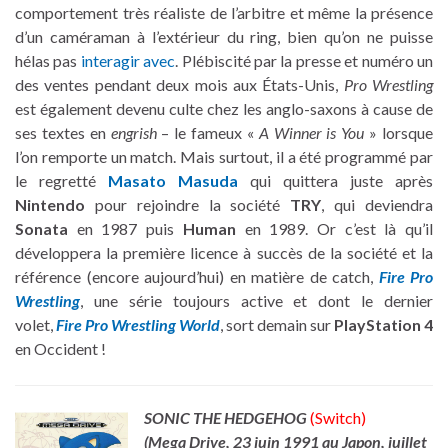
comportement très réaliste de l’arbitre et même la présence
d’un caméraman à l’extérieur du ring, bien qu’on ne puisse
hélas pas
interagir avec
. Plébiscité par la presse et numéro un
des ventes pendant deux mois aux États-Unis,
Pro Wrestling
est également devenu culte chez les anglo-saxons à cause de
ses textes en
engrish
– le fameux «
A Winner is You
» lorsque
l’on remporte un match. Mais surtout, il a été programmé par
le regretté
Masato Masuda
qui quittera juste après
Nintendo
pour rejoindre la société
TRY
, qui deviendra
Sonata
en 1987 puis
Human
en 1989. Or c’est là qu’il
développera la première licence à succès de la société et la
référence (encore aujourd’hui) en matière de catch,
Fire Pro
Wrestling
, une série toujours active et dont le dernier
volet,
Fire Pro Wrestling World
, sort demain sur
PlayStation 4
en Occident !
SONIC THE HEDGEHOG
(Switch)
(Mega Drive, 23 juin 1991 au Japon, juillet