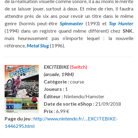
de la réalisation visuelle comme sonore, il a au moins le mérite
de se laisser jouer, surtout à deux. Et mine de rien, il faudra
attendre près de six ans pour revoir un titre dans le même
genre (hormis peut-être
Spinmaster
(1993) et
Top Hunter
(1994) dans un registre quand même différent) chez
SNK
,
mais heureusement pas n’importe lequel : la nouvelle
référence,
Metal Slug
(1996).
EXCITEBIKE
(Switch)
(arcade, 1984)
Catégorie :
course
Joueurs :
1
Éditeur :
Nintendo/Hamster
Date de sortie eShop :
21/09/2018
Prix :
6,99 €
Page du jeu :
http://www.nintendo.fr/…EXCITEBIKE-
1446295.html