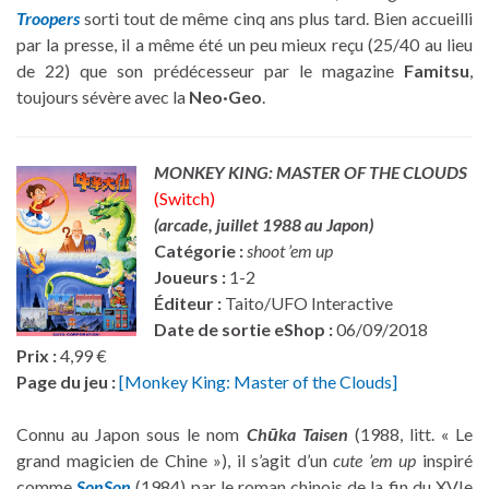
Troopers
sorti tout de même cinq ans plus tard. Bien accueilli
par la presse, il a même été un peu mieux reçu (25/40 au lieu
de 22) que son prédécesseur par le magazine
Famitsu
,
toujours sévère avec la
Neo·Geo
.
MONKEY KING: MASTER OF THE CLOUDS
(Switch)
(arcade, juillet 1988 au Japon)
Catégorie :
shoot ’em up
Joueurs :
1-2
Éditeur :
Taito/UFO Interactive
Date de sortie eShop :
06/09/2018
Prix :
4,99 €
Page du jeu :
[Monkey King: Master of the Clouds]
Connu au Japon sous le nom
Chūka Taisen
(1988, litt. « Le
grand magicien de Chine »), il s’agit d’un
cute ’em up
inspiré
comme
SonSon
(1984) par le roman chinois de la fin du XVIe