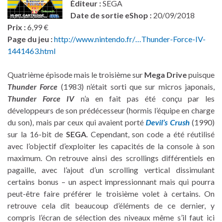
Éditeur :
SEGA
Date de sortie eShop :
20/09/2018
Prix :
6,99 €
Page du jeu :
http://www.nintendo.fr/…Thunder-Force-IV-
1441463.html
Quatrième épisode mais le troisième sur
Mega Drive
puisque
Thunder Force
(1983) n’était sorti que sur micros japonais,
Thunder Force IV
n’a en fait pas été conçu par les
développeurs de son prédécesseur (hormis l’équipe en charge
du son), mais par ceux qui avaient porté
Devil’s Crush
(1990)
sur la 16-bit de
SEGA
. Cependant, son code a été réutilisé
avec l’objectif d’exploiter les capacités de la console à son
maximum. On retrouve ainsi des scrollings différentiels en
pagaille, avec l’ajout d’un scrolling vertical dissimulant
certains bonus – un aspect impressionnant mais qui pourra
peut-être faire préférer le troisième volet à certains. On
retrouve cela dit beaucoup d’éléments de ce dernier, y
compris l’écran de sélection des niveaux même s’il faut ici