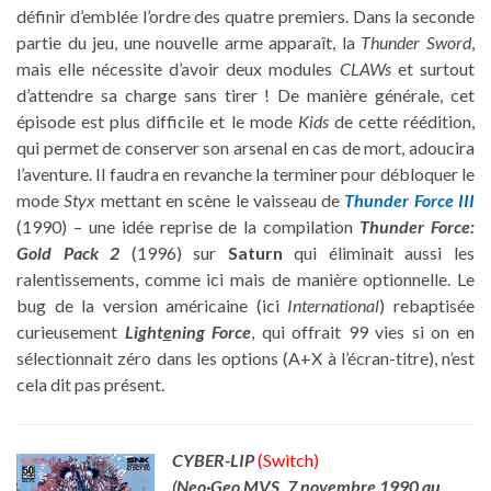
définir d’emblée l’ordre des quatre premiers. Dans la seconde
partie du jeu, une nouvelle arme apparaît, la
Thunder Sword
,
mais elle nécessite d’avoir deux modules
CLAWs
et surtout
d’attendre sa charge sans tirer ! De manière générale, cet
épisode est plus difficile et le mode
Kids
de cette réédition,
qui permet de conserver son arsenal en cas de mort, adoucira
l’aventure. Il faudra en revanche la terminer pour débloquer le
mode
Styx
mettant en scène le vaisseau de
Thunder Force III
(1990) – une idée reprise de la compilation
Thunder Force:
Gold Pack 2
(1996) sur
Saturn
qui éliminait aussi les
ralentissements, comme ici mais de manière optionnelle. Le
bug de la version américaine (ici
International
) rebaptisée
curieusement
Light
e
ning Force
, qui offrait 99 vies si on en
sélectionnait zéro dans les options (A+X à l’écran-titre), n’est
cela dit pas présent.
CYBER-LIP
(Switch)
(Neo·Geo MVS,
7 novembre 1990 au