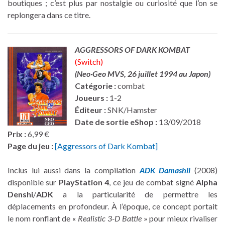
boutiques ; c’est plus par nostalgie ou curiosité que l’on se
replongera dans ce titre.
AGGRESSORS OF DARK KOMBAT
(Switch)
(Neo·Geo MVS,
26 juillet 1994 au Japon
)
Catégorie :
combat
Joueurs :
1-2
Éditeur :
SNK/Hamster
Date de sortie eShop :
13/09/2018
Prix :
6,99 €
Page du jeu :
[Aggressors of Dark Kombat]
Inclus lui aussi dans la compilation
ADK Damashii
(2008)
disponible sur
PlayStation 4
, ce jeu de combat signé
Alpha
Denshi
/
ADK
a la particularité de permettre les
déplacements en profondeur. À l’époque, ce concept portait
le nom ronflant de «
Realistic 3-D Battle
» pour mieux rivaliser