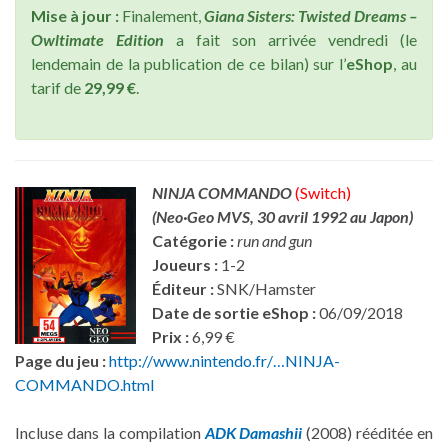
Mise à jour :
Finalement,
Giana Sisters: Twisted Dreams –
Owltimate Edition
a fait son arrivée vendredi (le
lendemain de la publication de ce bilan) sur l’
eShop
, au
tarif de
29,99 €
.
NINJA COMMANDO
(Switch)
(Neo·Geo MVS, 30 avril 1992 au Japon)
Catégorie :
run and gun
Joueurs :
1-2
Éditeur :
SNK/Hamster
Date de sortie
eShop :
06/09/2018
Prix :
6,99 €
Page du jeu :
http://www.nintendo.fr/…NINJA-
COMMANDO.html
Incluse dans la compilation
ADK Damashii
(2008) rééditée en