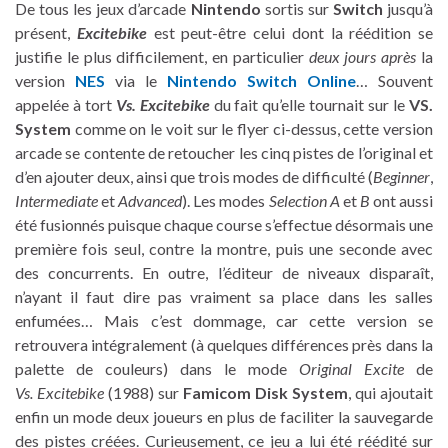
De tous les jeux d’arcade
Nintendo
sortis sur
Switch
jusqu’à
présent,
Excitebike
est peut-être celui dont la réédition se
justifie le plus difficilement, en particulier
deux jours après
la
version
NES
via le
Nintendo Switch Online
… Souvent
appelée à tort
Vs. Excitebike
du fait qu’elle tournait sur le
VS.
System
comme on le voit sur le flyer ci-dessus, cette version
arcade se contente de retoucher les cinq pistes de l’original et
d’en ajouter deux, ainsi que trois modes de difficulté (
Beginner
,
Intermediate
et
Advanced
). Les modes
Selection A
et
B
ont aussi
été fusionnés puisque chaque course s’effectue désormais une
première fois seul, contre la montre, puis une seconde avec
des concurrents. En outre, l’éditeur de niveaux disparaît,
n’ayant il faut dire pas vraiment sa place dans les salles
enfumées… Mais c’est dommage, car cette version se
retrouvera intégralement (à quelques différences près dans la
palette de couleurs) dans le mode
Original Excite
de
Vs. Excitebike
(1988) sur
Famicom Disk System
, qui ajoutait
enfin un mode deux joueurs en plus de faciliter la sauvegarde
des pistes créées. Curieusement, ce jeu a lui été réédité sur