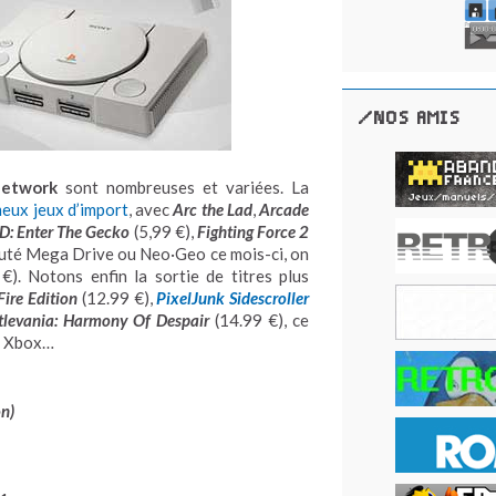
/NOS AMIS
Network
sont nombreuses et variées. La
eux jeux d’import
, avec
Arc the Lad
,
Arcade
D: Enter The Gecko
(5,99 €),
Fighting Force 2
veauté Mega Drive ou Neo·Geo ce mois-ci, on
 €). Notons enfin la sortie de titres plus
ire Edition
(12.99 €),
PixelJunk Sidescroller
tlevania: Harmony Of Despair
(14.99 €), ce
r Xbox…
on)