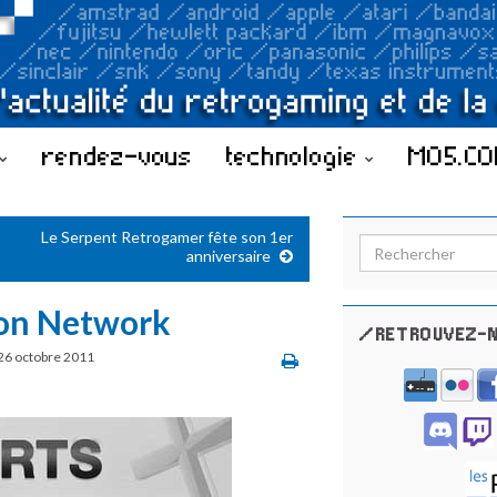
rendez-vous
technologie
MO5.C
Le Serpent Retrogamer fête son 1er
Search for:
anniversaire
tion Network
/RETROUVEZ-N
26 octobre 2011