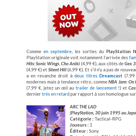
Comme
en septembre
, les sorties du
PlayStation 
PlayStation originale voit notamment l’arrivée des
fam
Hits: Sonic Wings
,
Cho Aniki
(4,99 €), aux côtés de
Gex 3
(4,99 €) et
Silent Hill
(6,99 €). Et s’il n’y a pas de nou
a en revanche droit à
deux titres
Dreamcast
(7,99
modernes mais à tendance rétro, comme
NBA Jam: On F
(7,99 €, jetez un œil au
trailer de lancement
!) et
Cas
dernier
très en retard
par rapport à son homologue su
ARC THE LAD
(PlayStation, 30 juin 1995 au Jap
Catégorie :
Tactical-RPG
Joueurs :
1
Éditeur :
Sony