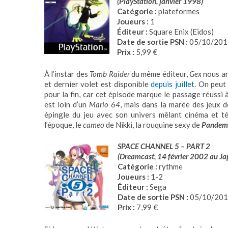
(PlayStation, janvier 1998)
Catégorie :
plateformes
Joueurs :
1
Éditeur :
Square Enix (Eidos)
Date de sortie PSN :
05/10/201
Prix :
5,99 €
À l’instar des
Tomb Raider
du même éditeur,
Gex
nous ar
et dernier volet est disponible
depuis juillet
. On peut 
pour la fin, car cet épisode marque le passage réussi 
est loin d’un
Mario 64
, mais dans la marée des jeux d
épingle du jeu avec son univers mêlant cinéma et t
l’époque, le
cameo
de Nikki, la rouquine sexy de
Pandem
SPACE CHANNEL 5 – PART 2
(Dreamcast, 14 février 2002 au Ja
Catégorie :
rythme
Joueurs :
1-2
Éditeur :
Sega
Date de sortie PSN :
05/10/20
Prix :
7,99 €