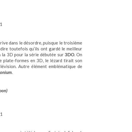
1
rive dans le désordre, puisque le troisième
dire toutefois qu’ils ont gardé le meilleur
à la 3D pour la série débutée sur
3DO
. On
e plate-formes en 3D, le lézard tirait son
élévision. Autre élément emblématique de
onium
.
pon)
11