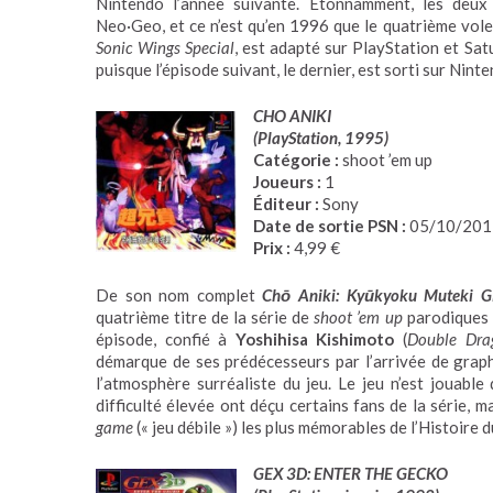
Nintendo l’année suivante. Étonnamment, les deux 
Neo·Geo, et ce n’est qu’en 1996 que le quatrième vol
Sonic Wings Special
, est adapté sur PlayStation et Sat
puisque l’épisode suivant, le dernier, est sorti sur Nint
CHO ANIKI
(PlayStation, 1995)
Catégorie :
shoot ’em up
Joueurs :
1
Éditeur :
Sony
Date de sortie PSN :
05/10/201
Prix :
4,99 €
De son nom complet
Chō Aniki: Kyūkyoku Muteki G
quatrième titre de la série de
shoot ’em up
parodiques 
épisode, confié à
Yoshihisa Kishimoto
(
Double Dra
démarque de ses prédécesseurs par l’arrivée de graphi
l’atmosphère surréaliste du jeu. Le jeu n’est jouable
difficulté élevée ont déçu certains fans de la série, 
game
(« jeu débile ») les plus mémorables de l’Histoire 
GEX 3D: ENTER THE GECKO