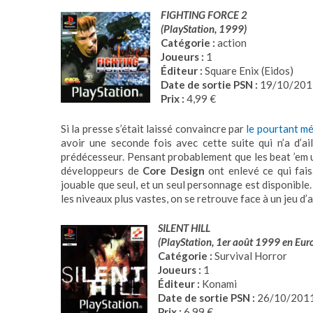
FIGHTING FORCE 2
(PlayStation, 1999)
Catégorie :
action
Joueurs :
1
Éditeur :
Square Enix (Eidos)
Date de sortie PSN :
19/10/201
Prix :
4,99 €
Si la presse s’était laissé convaincre par
le pourtant m
avoir une seconde fois avec cette suite qui n’a d’a
prédécesseur. Pensant probablement que les beat ’em u
développeurs de
Core Design
ont enlevé ce qui faisai
jouable que seul, et un seul personnage est disponible
les niveaux plus vastes, on se retrouve face à un jeu d’
SILENT HILL
(PlayStation, 1er août 1999 en Eur
Catégorie :
Survival Horror
Joueurs :
1
Éditeur :
Konami
Date de sortie PSN :
26/10/201
Prix :
6,99 €