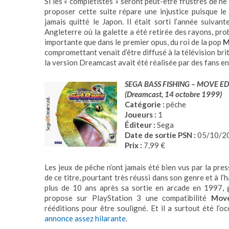
Si les « complétistes » seront peut-être frustrés de ne
proposer cette suite répare une injustice puisque le 
jamais quitté le Japon. Il était sorti l’année suivan
Angleterre où la galette a été retirée des rayons, pro
importante que dans le premier opus, du roi de la pop
M
compromettant venait d’être diffusé à la télévision bri
la version Dreamcast avait été réalisée par des fans e
SEGA BASS FISHING – MOVE ED
(Dreamcast, 14 octobre 1999)
Catégorie :
pêche
Joueurs :
1
Éditeur :
Sega
Date de sortie PSN :
05/10/2
Prix :
7,99 €
Les jeux de pêche n’ont jamais été bien vus par la pres
de ce titre, pourtant très réussi dans son genre et à l’
plus de 10 ans après sa sortie en arcade en 1997,
propose sur PlayStation 3 une compatibilité
Mov
rééditions pour être souligné. Et il a surtout été l’
annonce assez hilarante
.