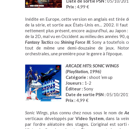
Date de sortie PSN :
05/10/201
Prix :
4,99 €
Inédite en Europe, cette version en anglais est tirée 
de la série, et sortie aux États-Unis en… 2002. Il faut
nettement plus présent, encore aujourd’hui, au Japon :
de la 2D, mal vu en Occident au milieu des années 90, q
Fantasy Tactics
ou
Shining Force III
. Sony a toutefois c
tout de même une demi-douzaine de jeux. Noton
orchestrales, une première pour le genre à l’époque.
ARCADE HITS: SONIC WINGS
(PlayStation, 1996)
Catégorie :
shoot ’em up
Joueurs :
1-2
Éditeur :
Sony
Date de sortie PSN :
05/10/201
Prix :
4,99 €
Sonic Wings
, plus connu chez nous sous le nom de
Ae
verticaux développés par
Video System
, dans la vei
par l’ordre aléatoire des stages. L’original est sor