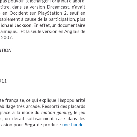
 pas pouvoir télécharger l’original d’abord,
titre, dans sa version Dreamcast, n’avait
te en Occident sur PlayStation 2, sauf en
bablement à cause de la participation, plus
ichael Jackson
. En effet, un documentaire
tannique… Et la seule version en Anglais de
n 2007.
ITION
011
se française, ce qui explique l’impopularité
habillage très arcade. Ressorti des placards
 grâce à la mode du
motion gaming
, le jeu
e
, un détail suffisamment rare dans les
occasion pour
Sega
de produire
une bande-