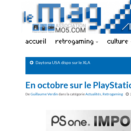
accueil
retrogaming
culture
Daytona USA dispo sur le XLA
En octobre sur le PlaySta
De
Guillaume Verdin
dans la catégorie
Actualités
,
Retrogaming