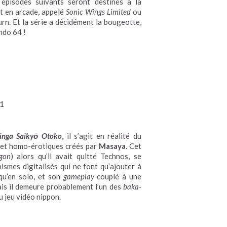
épisodes suivants seront destinés à la
et en arcade, appelé
Sonic Wings Limited
ou
urn. Et la série a décidément la bougeotte,
endo 64 !
1
inga Saikyō Otoko
, il s’agit en réalité du
et homo-érotiques créés par
Masaya
. Cet
gon
) alors qu’il avait quitté Technos, se
smes digitalisés qui ne font qu’ajouter à
 qu’en solo, et son
gameplay
couplé à une
mais il demeure probablement l’un des
baka-
du jeu vidéo nippon.