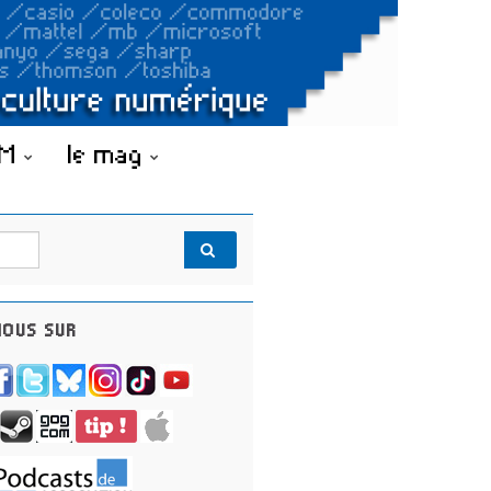
OM
le mag
OUS SUR