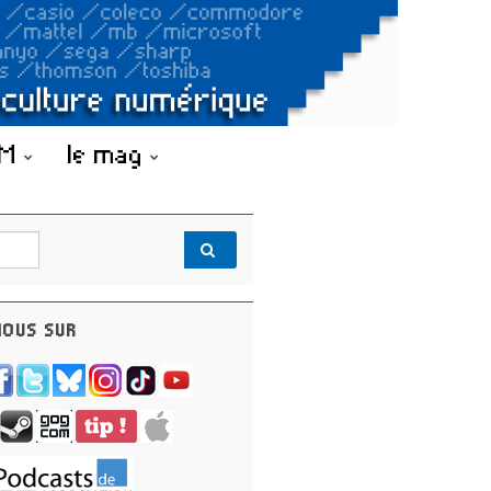
OM
le mag
OUS SUR