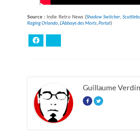
Source :
Indie Retro News (
Shadow Switcher
,
Scuttlebu
Raging Orlando
,
L’Abbaye des Morts
,
Portal
)
Facebook
Bluesky
Guillaume Verdi