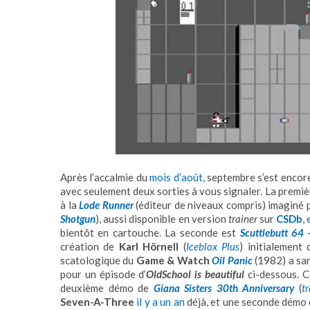
Après l’accalmie du
mois d’août
, septembre s’est encor
avec seulement deux sorties à vous signaler. La premiè
à la
Lode Runner
(éditeur de niveaux compris) imaginé 
Shotgun
), aussi disponible en version
trainer
sur
CSDb
,
bientôt en cartouche. La seconde est
Scuttlebutt 64
création de
Karl Hörnell
(
Iceblox Plus
) initialement
scatologique du
Game & Watch
Oil Panic
(1982) a san
pour un épisode d’
OldSchool is beautiful
ci-dessous. 
deuxième démo de
Giana Sisters 30th Anniversary
(
t
Seven-A-Three
il y a un an
déjà, et une seconde démo