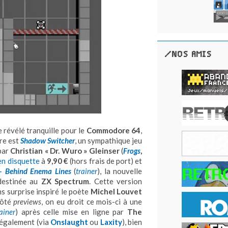
/NOS AMIS
e révélé tranquille pour le
Commodore 64
,
re est
Shadow Switcher
, un sympathique jeu
par
Christian « Dr. Wuro » Gleinser
(
Frogs
,
en disquette
à
9,90 €
(hors frais de port) et
 – Behind Enema Lines
(
trainer
), la nouvelle
 destinée au
ZX Spectrum
. Cette version
s surprise inspiré le poète
Michel Louvet
Côté
previews
, on eu droit ce mois-ci à une
rainer
) après celle mise en ligne par
The
 également (via
Onslaught
ou
Laxity
), bien