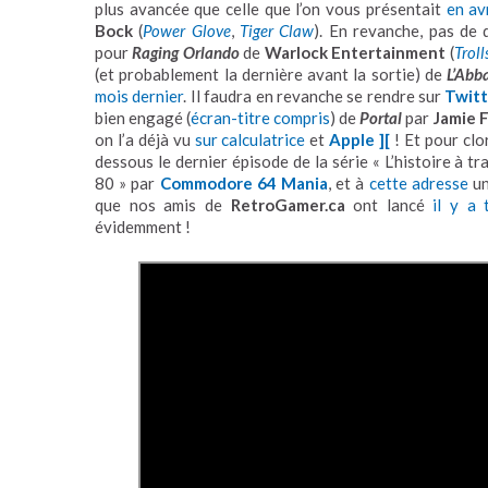
plus avancée que celle que l’on vous présentait
en avr
Bock
(
Power Glove
,
Tiger Claw
). En revanche, pas de
pour
Raging Orlando
de
Warlock Entertainment
(
Trol
(et probablement la dernière avant la sortie) de
L’Abb
mois dernier
. Il faudra en revanche se rendre sur
Twitt
bien engagé (
écran-titre compris
) de
Portal
par
Jamie F
on l’a déjà vu
sur calculatrice
et
Apple ][
! Et pour clo
dessous le dernier épisode de la série « L’histoire à t
80 » par
Commodore 64 Mania
, et à
cette adresse
un
que nos amis de
RetroGamer.ca
ont lancé
il y a 
évidemment !