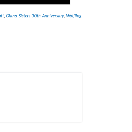
tt
,
Giana Sisters 30th Anniversary
,
Wolfling
,
n