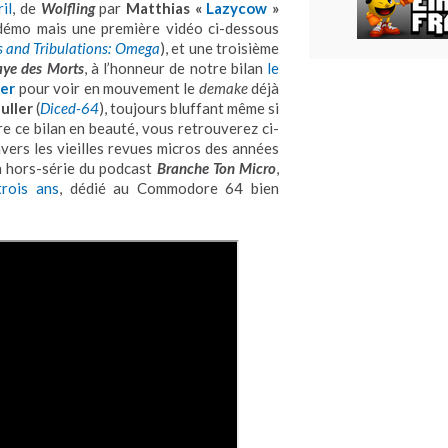
il
, de
Wolfling
par
Matthias «
Lazycow
»
 démo mais une première vidéo ci-dessous
ls and Tribulations: Omega
), et une troisième
aye des Morts
, à l’honneur de notre bilan
le
er
pour voir en mouvement le
demake
déjà
uller
(
Diced-64
), toujours bluffant même si
re ce bilan en beauté, vous retrouverez ci-
ravers les vieilles revues micros des années
 hors-série du podcast
Branche Ton Micro
,
trois ans
, dédié au Commodore 64 bien