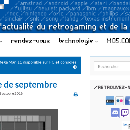
rendez-vous
technologie
MO5.C
ega Man 11 disponible sur PC et consoles
Search for:
e de septembre
/RETROUVEZ-N
2 octobre 2018