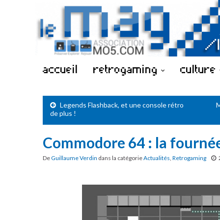
accueil
retrogaming
culture
Legends Flashback, et une console rétro
M
de plus !
Commodore 64 : la fourné
De
Guillaume Verdin
dans la catégorie
Actualités
,
Retrogaming