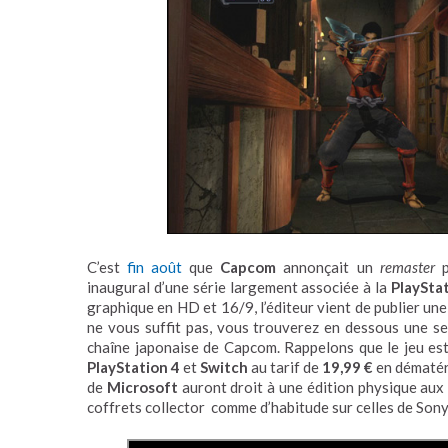
C’est
fin août
que
Capcom
annonçait un
remaster
p
inaugural d’une série largement associée à la
PlaySta
graphique en HD et 16/9, l’éditeur vient de publier un
ne vous suffit pas, vous trouverez en dessous une ses
chaîne japonaise de Capcom. Rappelons que le jeu es
PlayStation 4
et
Switch
au tarif de
19,99 €
en dématéri
de
Microsoft
auront droit à une édition physique aux 
coffrets collector comme d’habitude sur celles de Sony