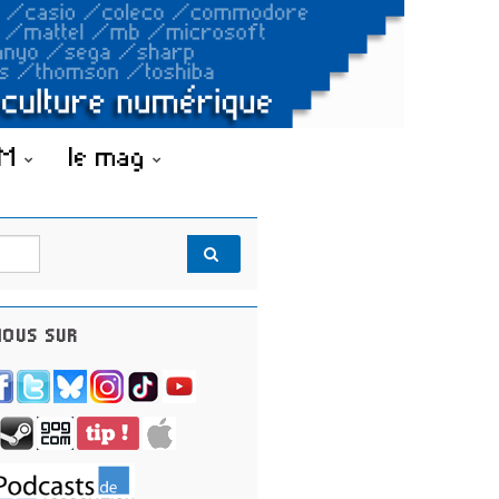
OM
le mag
OUS SUR