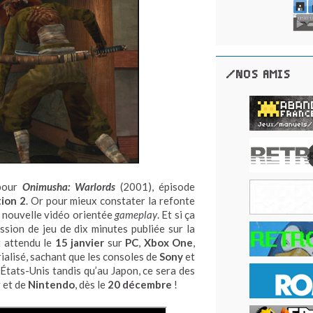
/NOS AMIS
our
Onimusha: Warlords
(2001), épisode
tion 2
. Or pour mieux constater la refonte
e nouvelle vidéo orientée
gameplay
. Et si ça
sion de jeu de dix minutes publiée sur la
t attendu le
15 janvier
sur
PC
,
Xbox One
,
alisé, sachant que les consoles de
Sony
et
États-Unis tandis qu’au Japon, ce sera des
 et de
Nintendo
, dès le
20 décembre
!