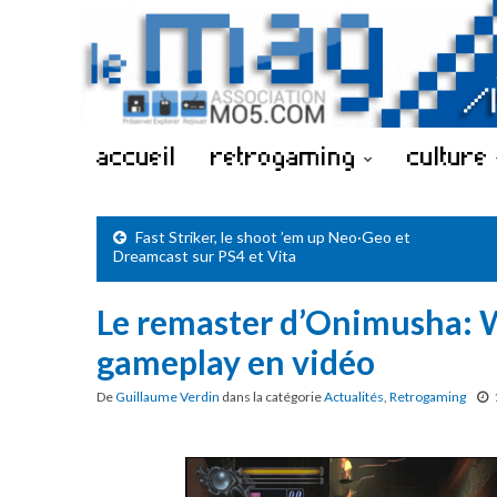
accueil
retrogaming
culture
Fast Striker, le shoot ’em up Neo·Geo et
Dreamcast sur PS4 et Vita
Le remaster d’Onimusha: 
gameplay en vidéo
De
Guillaume Verdin
dans la catégorie
Actualités
,
Retrogaming