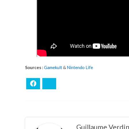
Sources :
Gamekult
&
Nintendo Life
Facebook
Bluesky
Guillaume Verdi