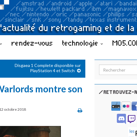
rendez-vous
technologie
MO5.C
Disgaea 1 Complete disponible sur
Search for:
PlayStation 4 et Switch
Warlords montre son
/RETROUVEZ-N
12 octobre 2018