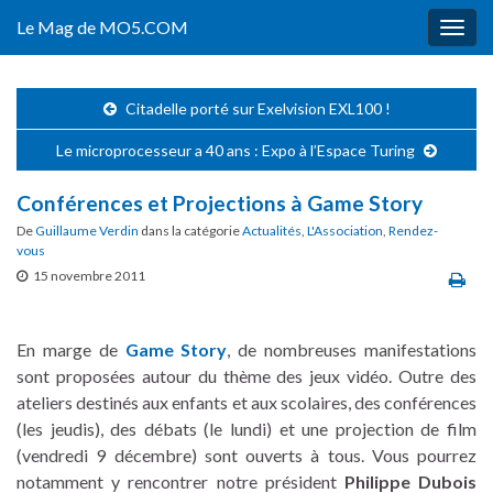
Le Mag de MO5.COM
Togg
navig
Citadelle porté sur Exelvision EXL100 !
Le microprocesseur a 40 ans : Expo à l’Espace Turing
Conférences et Projections à Game Story
De
Guillaume Verdin
dans la catégorie
Actualités
,
L'Association
,
Rendez-
vous
15 novembre 2011
En marge de
Game Story
, de nombreuses manifestations
sont proposées autour du thème des jeux vidéo. Outre des
ateliers destinés aux enfants et aux scolaires, des conférences
(les jeudis), des débats (le lundi) et une projection de film
(vendredi 9 décembre) sont ouverts à tous. Vous pourrez
notamment y rencontrer notre président
Philippe Dubois