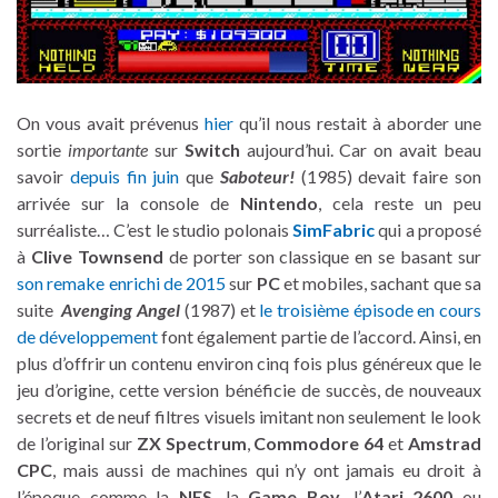
On vous avait prévenus
hier
qu’il nous restait à aborder une
sortie
importante
sur
Switch
aujourd’hui. Car on avait beau
savoir
depuis fin juin
que
Saboteur!
(1985) devait faire son
arrivée sur la console de
Nintendo
, cela reste un peu
surréaliste… C’est le studio polonais
SimFabric
qui a proposé
à
Clive Townsend
de porter son classique en se basant sur
son remake enrichi de 2015
sur
PC
et mobiles, sachant que sa
suite
Avenging Angel
(1987) et
le troisième épisode en cours
de développement
font également partie de l’accord. Ainsi, en
plus d’offrir un contenu environ cinq fois plus généreux que le
jeu d’origine, cette version bénéficie de succès, de nouveaux
secrets et de neuf filtres visuels imitant non seulement le look
de l’original sur
ZX Spectrum
,
Commodore 64
et
Amstrad
CPC
, mais aussi de machines qui n’y ont jamais eu droit à
l’époque comme la
NES
, la
Game Boy
, l’
Atari 2600
ou