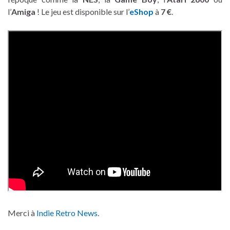
l’
Amiga
! Le jeu est disponible sur l’
eShop
à
7 €
.
Merci à
Indie Retro News
.