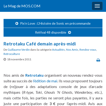
Le Mag de MO5.COM
Togg
navig
Pix’n Love : L’Histoire de Sonic en précommande
ReVival 48 disponible
Retrotaku Café demain après-midi
De
Guillaume Verdin
dans la catégorie
Actualités
,
Nos Amis
,
Rendez-vous
,
Retroculture
18 novembre 2011
Nos amis de
Retrotaku
organisent un nouveau rendez-vous
suite au succès de
l’édition de mai
. Ils vous proposent toujours
de (re)jouer à des adaptations console de jeux d’arcade
mythiques (
R·type
,
Toki
,
Ghouls ‘N Ghosts
,
Wonderboy
, etc.),
mais cette fois, les parties ne seront plus payantes, il y aura
juste une participation de
3 €
pour l’après-midi. Avis aux