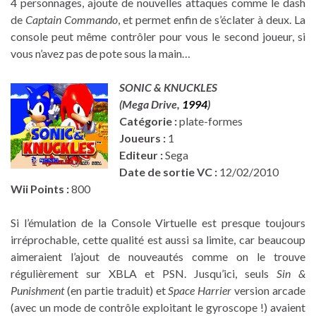
4 personnages, ajoute de nouvelles attaques comme le dash
de
Captain Commando
, et permet enfin de s’éclater à deux. La
console peut même contrôler pour vous le second joueur, si
vous n’avez pas de pote sous la main…
SONIC & KNUCKLES
(Mega Drive,
1994
)
Catégorie :
plate-formes
Joueurs :
1
Editeur :
Sega
Date de sortie VC :
12/02/2010
Wii Points :
800
Si l’émulation de la Console Virtuelle est presque toujours
irréprochable, cette qualité est aussi sa limite, car beaucoup
aimeraient l’ajout de nouveautés comme on le trouve
régulièrement sur XBLA et PSN. Jusqu’ici, seuls
Sin &
Punishment
(en partie traduit) et
Space Harrier
version arcade
(avec un mode de contrôle exploitant le gyroscope !) avaient