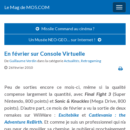
Le Mag de MO5.COM
Togg
navig
Missile Command au cinéma ?
Un Musée NEO·GEO… sur Internet !
En février sur Console Virtuelle
De
Guillaume Verdin
dans la catégorie
Actualités
,
Retrogaming
26 février 2010
Peu de sorties encore ce mois-ci, même si la qualité
compense largement la quantité, avec
Final Fight 3
(Super
Nintendo, 800 points) et
Sonic & Knuckles
(Mega Drive, 800
points). D’autre part, ce mois de février a vu la sortie de deux
remakes sur WiiWare :
Excitebike
et
Castlevania : the
Adventure ReBirth
. Et comme je suis un professionnel qui n’a
pas peur de mouiller sa chemise, je publierai prochainement