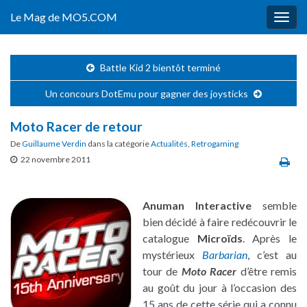
Le Mag de MO5.COM
Togg
navig
Battle Kid 2 bientôt terminé
Un concours DotEmu pour gagner des joysticks
Moto Racer de retour
De
Guillaume Verdin
dans la catégorie
Actualités
,
Retrogaming
22 novembre 2011
Anuman Interactive
semble
bien décidé à faire redécouvrir le
catalogue
Microïds
. Après le
mystérieux
Barbarian
, c’est au
tour de
Moto Racer
d’être remis
au goût du jour à l’occasion des
15 ans de cette série qui a connu