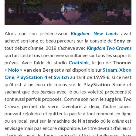
Alors que son prédécesseur
Kingdom: New Lands
avait
achevé son long et beau parcours sur la console de
Sony
en
tout début d’année, 2018 s’achève avec
Kingdom Two Crowns
qui fait cette fois une arrivée simultanée sur tous les supports
prévus. Avec l’aide du studio
Coatsink
, le jeu de
Thomas
«
Noio
» van den Berg
est ainsi disponible sur
Steam
,
Xbox
One
,
PlayStation 4
et
Switch
au tarif de
19,99 €
, si ce n’est
qu’il est à un euro de moins sur le
PlayStation Store
et
sachant que des
bundles
avec le ou les volet(s) précédent(s)
sont aussi parfois proposés. Comme son nom le suggère,
Two
Crowns
permet de vivre l’aventure à deux, l’autre joueur
pouvant rejoindre et quitter la partie à tout moment en ligne
ou en local, sauf sur la machine de
Nintendo
où le
online
est
envisagé mais pas encore disponible. Le titre devrait d’ailleurs
s’enrichir avec le temps puisqu’il offre actuellement deux