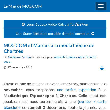
Le Mag de MO5.COM
Togg
navig
Journée Jeux Vidéo Rétro à Tart’En’Pion
Une Super Nintendo portable dans le commerce
MO5.COM et Marcus à la médiathèque de
Chartres
De
Guillaume Verdin
dans la catégorie
Actualités
,
L'Association
,
Rendez-
vous
27 novembre 2011
J’avais oublié de le signaler avec Game Story, mais depuis le
8
novembre
, nous proposons
une petite exposition
à la
Médiathèque l’Apostrophe
à
Chartres
. Celle-ci est non
jouable, mais nous aurons droit à une
journée « carte
blanche »
ce
samedi 3 décembre
.
Toute la journée, vous