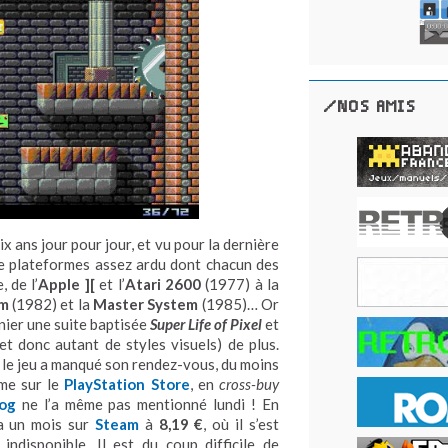
/NOS AMIS
ix ans jour pour jour, et vu pour la dernière
de plateformes assez ardu dont chacun des
 de l’
Apple ][
et l’
Atari 2600
(1977) à la
um
(1982) et la
Master System
(1985)… Or
rnier une suite baptisée
Super Life of Pixel
et
t donc autant de styles visuels) de plus.
, le jeu a manqué son rendez-vous, du moins
ême sur le
PlayStation Store
, en
cross-buy
log
ne l’a même pas mentionné lundi ! En
 a un mois sur
Steam
à
8,19 €
, où il s’est
ndisponible. Il est du coup difficile de