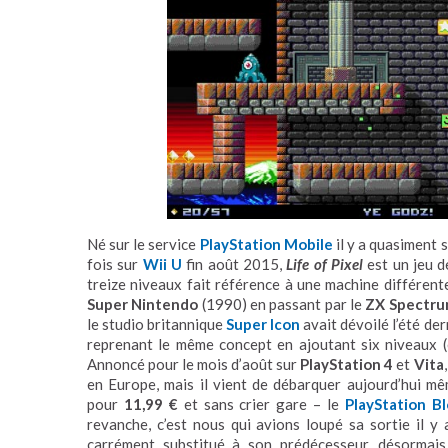
Né sur le service
PlayStation Mobile
il y a quasiment s
fois sur
Wii U
fin août 2015,
Life of Pixel
est un jeu 
treize niveaux fait référence à une machine différente,
Super Nintendo
(1990) en passant par le
ZX Spectr
le studio britannique
Super Icon
avait dévoilé l’été de
reprenant le même concept en ajoutant six niveaux (e
Annoncé pour le mois d’août sur
PlayStation 4
et
Vita
en Europe, mais il vient de débarquer aujourd’hui m
pour
11,99 €
et sans crier gare – le
PlayStation B
revanche, c’est nous qui avions loupé sa sortie il y
carrément substitué à son prédécesseur, désormais i