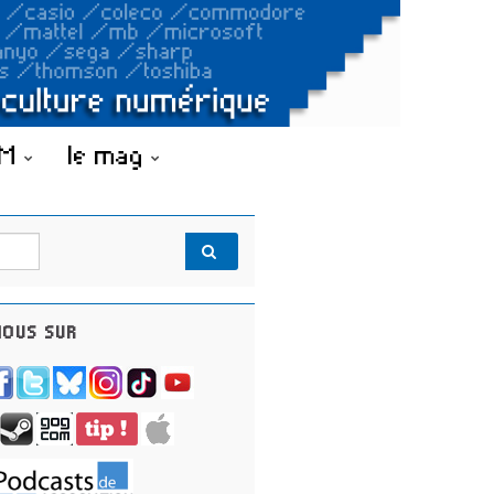
OM
le mag
OUS SUR