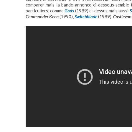
comparer mais la bande-annonce ci-dessous semble t
particuliers, comme
Gods
(1989) ci-dessus mais aussi
S
Commander Keen
(1990),
Switchblade
(1989),
Castlevan