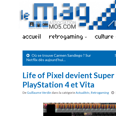
accueil
retrogaming
culture
Où se trouve Carmen Sandiego ? Sur
Netflix dès aujourd’hui…
Life of Pixel devient Super
PlayStation 4 et Vita
De
Guillaume Verdin
dans la catégorie
Actualités
,
Retrogaming