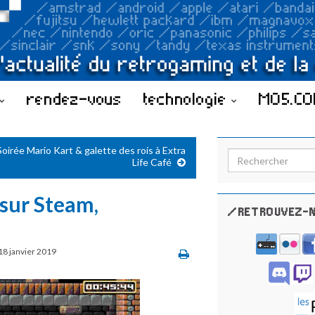
rendez-vous
technologie
MO5.C
Soirée Mario Kart & galette des rois à Extra
Search for:
Life Café
 sur Steam,
/RETROUVEZ-N
18 janvier 2019