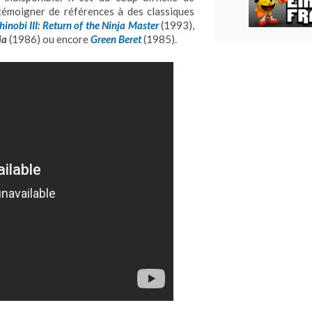
émoigner de références à des classiques
hinobi III: Return of the Ninja Master
(1993),
ia
(1986) ou encore
Green Beret
(1985).