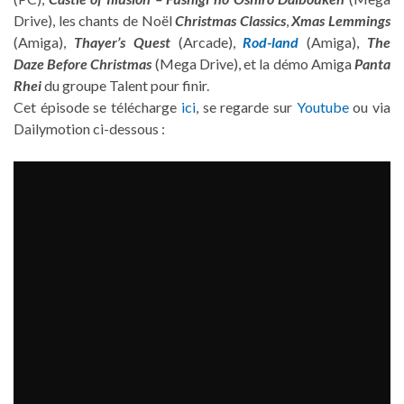
Drive), les chants de Noël
Christmas Classics
,
Xmas Lemmings
(Amiga),
Thayer’s Quest
(Arcade),
Rod-land
(Amiga),
The
Daze Before Christmas
(Mega Drive), et la démo Amiga
Panta
Rhei
du groupe Talent pour finir.
Cet épisode se télécharge
ici
, se regarde sur
Youtube
ou via
Dailymotion ci-dessous :