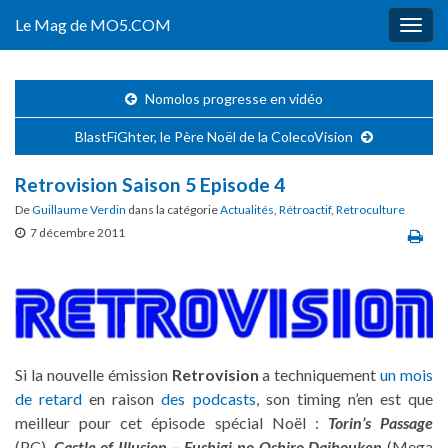
Le Mag de MO5.COM
Togg
navig
Nomolos progresse en vidéo
BlastFiGhter, le Père Noël de la ColecoVision
Retrovision Saison 5 Episode 4
De
Guillaume Verdin
dans la catégorie
Actualités
,
Rétroactif
,
Retroculture
7 décembre 2011
Si la nouvelle émission
Retrovision
a techniquement
un mois
de retard
en raison
des podcasts
, son timing n’en est que
meilleur pour cet épisode spécial Noël :
Torin’s Passage
(PC),
Castle of Illusion – Fushigi no Oshiro Daibouken
(Mega