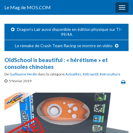
Le Mag de MO5.COM
Togg
navig
Dragon’s Lair aussi disponible en édition physique sur TI-
99/4A
Le remake de Crash Team Racing se montre en vidéo
OldSchool is beautiful : « hérétisme » et
consoles chinoises
De
Guillaume Verdin
dans la catégorie
Actualités
,
Rétroactif
,
Retroculture
5 février 2019