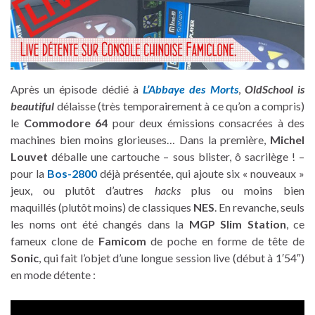
Après un épisode dédié à
L’Abbaye des Morts
,
OldSchool is
beautiful
délaisse (très temporairement à ce qu’on a compris)
le
Commodore 64
pour deux émissions consacrées à des
machines bien moins glorieuses… Dans la première,
Michel
Louvet
déballe une cartouche – sous blister, ô sacrilège ! –
pour la
Bos-2800
déjà présentée, qui ajoute six « nouveaux »
jeux, ou plutôt d’autres
hacks
plus ou moins bien
maquillés (plutôt moins) de classiques
NES
. En revanche, seuls
les noms ont été changés dans la
MGP Slim Station
, ce
fameux clone de
Famicom
de poche en forme de tête de
Sonic
, qui fait l’objet d’une longue session live (début à 1′54″)
en mode détente :