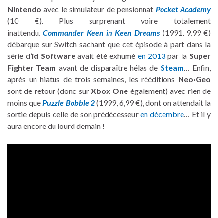
Nintendo
avec le simulateur de pensionnat
Pocket Academy
(10 €). Plus surprenant voire totalement
inattendu,
Commander Keen in Keen Dreams
(1991, 9,99 €)
débarque sur Switch sachant que cet épisode à part dans la
série d’
id Software
avait été exhumé
en 2013
par la
Super
Fighter Team
avant de disparaître hélas de
Steam
… Enfin,
après un hiatus de trois semaines, les rééditions
Neo·Geo
sont de retour (donc sur
Xbox One
également) avec rien de
moins que
Puzzle Bobble 2
(1999, 6,99 €), dont on attendait la
sortie depuis celle de son prédécesseur
en décembre
… Et il y
aura encore du lourd demain !