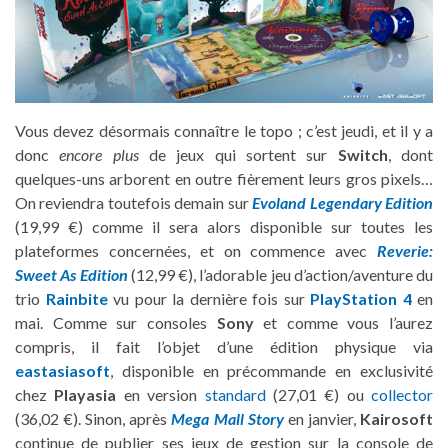
Vous devez désormais connaître le topo ; c’est jeudi, et il y a
donc
encore plus
de jeux qui sortent sur
Switch
, dont
quelques-uns arborent en outre fièrement leurs gros pixels…
On reviendra toutefois demain sur
Evoland Legendary Edition
(19,99 €) comme il sera alors disponible sur toutes les
plateformes concernées, et on commence avec
Reverie:
Sweet As Edition
(12,99 €), l’adorable jeu d’action/aventure du
trio
Rainbite
vu pour la dernière fois sur
PlayStation 4
en
mai. Comme sur consoles
Sony
et comme vous l’aurez
compris, il fait l’objet d’une édition physique via
eastasiasoft
, disponible en précommande en exclusivité
chez
Playasia
en version
standard
(27,01 €) ou
collector
(36,02 €). Sinon, après
Mega Mall Story
en janvier,
Kairosoft
continue de publier ses jeux de gestion sur la console de