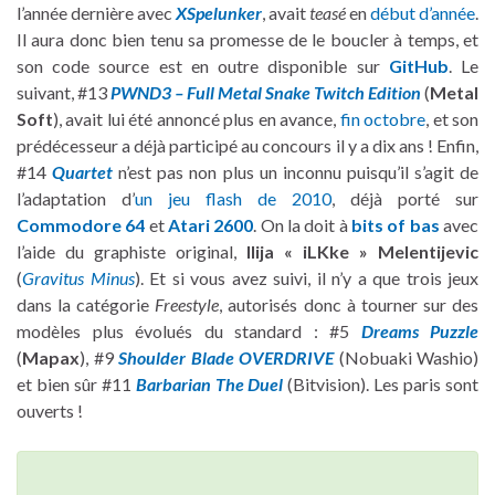
l’année dernière avec
XSpelunker
, avait
teasé
en
début d’année
.
Il aura donc bien tenu sa promesse de le boucler à temps, et
son code source est en outre disponible sur
GitHub
. Le
suivant, #13
PWND3 – Full Metal Snake Twitch Edition
(
Metal
Soft
), avait lui été annoncé plus en avance,
fin octobre
, et son
prédécesseur a déjà participé au concours il y a dix ans ! Enfin,
#14
Quartet
n’est pas non plus un inconnu puisqu’il s’agit de
l’adaptation d’
un jeu flash de 2010
, déjà porté sur
Commodore 64
et
Atari 2600
. On la doit à
bits of bas
avec
l’aide du graphiste original,
Ilija « iLKke » Melentijevic
(
Gravitus Minus
). Et si vous avez suivi, il n’y a que trois jeux
dans la catégorie
Freestyle
, autorisés donc à tourner sur des
modèles plus évolués du standard : #5
Dreams Puzzle
(
Mapax
), #9
Shoulder Blade OVERDRIVE
(Nobuaki Washio)
et bien sûr #11
Barbarian The Duel
(Bitvision). Les paris sont
ouverts !