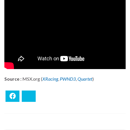
Source :
MSX.org (
XRacing
,
PWND3
,
Quartet
)
Facebook
Bluesky