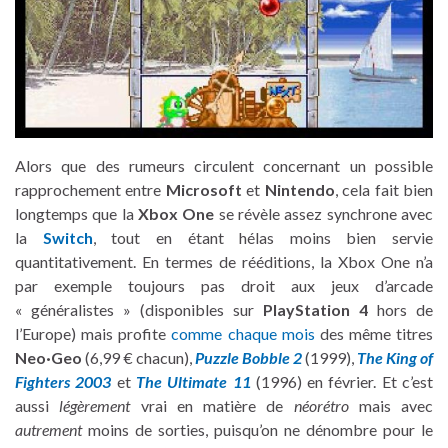
Alors que des rumeurs circulent concernant un possible
rapprochement entre
Microsoft
et
Nintendo
, cela fait bien
longtemps que la
Xbox One
se révèle assez synchrone avec
la
Switch
, tout en étant hélas moins bien servie
quantitativement. En termes de rééditions, la Xbox One n’a
par exemple toujours pas droit aux jeux d’arcade
« généralistes » (disponibles sur
PlayStation 4
hors de
l’Europe) mais profite
comme chaque mois
des même titres
Neo·Geo
(6,99 € chacun),
Puzzle Bobble 2
(1999),
The King of
Fighters 2003
et
The Ultimate 11
(1996) en février. Et c’est
aussi
légèrement
vrai en matière de
néorétro
mais avec
autrement
moins de sorties, puisqu’on ne dénombre pour le