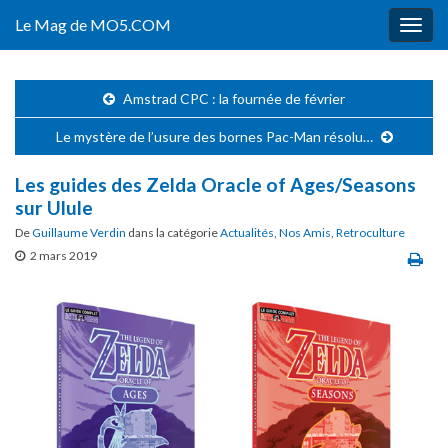
Le Mag de MO5.COM
Togg
navig
Amstrad CPC : la fournée de février
Le mystère de l’usure des bornes Pac-Man résolu…
Les guides des Zelda Oracle of Ages/Seasons
sur Ulule
De
Guillaume Verdin
dans la catégorie
Actualités
,
Nos Amis
,
Retroculture
2 mars 2019