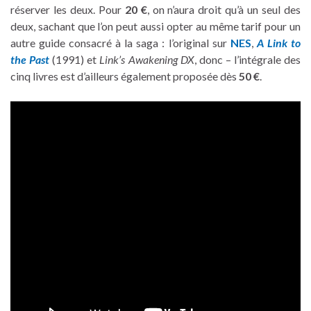
réserver les deux. Pour
20 €
, on n’aura droit qu’à un seul des
deux, sachant que l’on peut aussi opter au même tarif pour un
autre guide consacré à la saga : l’original sur
NES
,
A Link to
the Past
(1991) et
Link’s Awakening DX
, donc – l’intégrale des
cinq livres est d’ailleurs également proposée dès
50 €
.