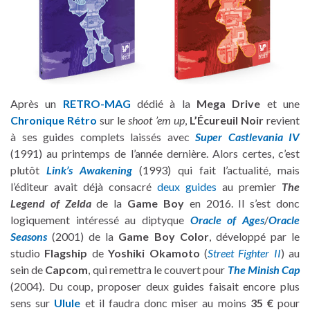
Après un
RETRO-MAG
dédié à la
Mega Drive
et une
Chronique Rétro
sur le
shoot ’em up
,
L’Écureuil Noir
revient
à ses guides complets laissés avec
Super Castlevania IV
(1991) au printemps de l’année dernière. Alors certes, c’est
plutôt
Link’s Awakening
(1993) qui fait l’actualité, mais
l’éditeur avait déjà consacré
deux guides
au premier
The
Legend of Zelda
de la
Game Boy
en 2016. Il s’est donc
logiquement intéressé au diptyque
Oracle of Ages
/
Oracle
Seasons
(2001) de la
Game Boy Color
, développé par le
studio
Flagship
de
Yoshiki Okamoto
(
Street Fighter II
) au
sein de
Capcom
, qui remettra le couvert pour
The Minish Cap
(2004). Du coup, proposer deux guides faisait encore plus
sens sur
Ulule
et il faudra donc miser au moins
35 €
pour