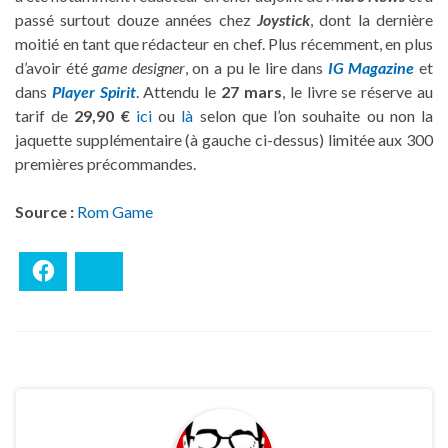
passé surtout douze années chez
Joystick
, dont la dernière
moitié en tant que rédacteur en chef. Plus récemment, en plus
d’avoir été
game designer
, on a pu le lire dans
IG Magazine
et
dans
Player Spirit
. Attendu le
27 mars
, le livre se réserve au
tarif de
29,90 €
ici
ou
là
selon que l’on souhaite ou non la
jaquette supplémentaire (à gauche ci-dessus) limitée aux 300
premières précommandes.
Source :
Rom Game
Facebook
Bluesky