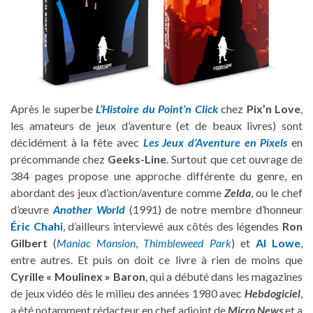
Après le superbe
L’Histoire du Point’n Click
chez
Pix’n Love
,
les amateurs de jeux d’aventure (et de beaux livres) sont
décidément à la fête avec
Les Jeux d’Aventure en Pixels
en
précommande chez
Geeks-Line
. Surtout que cet ouvrage de
384 pages propose une approche différente du genre, en
abordant des jeux d’action/aventure comme
Zelda
, ou le chef
d’œuvre
Another World
(1991) de notre membre d’honneur
Éric Chahi
, d’ailleurs interviewé aux côtés des légendes
Ron
Gilbert
(
Maniac Mansion
,
Thimbleweed Park
) et
Al Lowe
,
entre autres. Et puis on doit ce livre à rien de moins que
Cyrille « Moulinex » Baron
, qui a débuté dans les magazines
de jeux vidéo dès le milieu des années 1980 avec
Hebdogiciel
,
a été notamment rédacteur en chef adjoint de
Micro News
et a