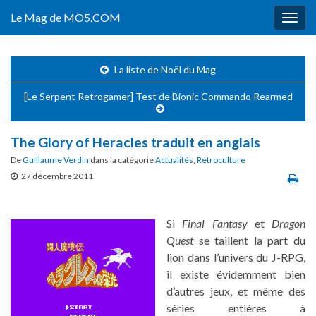
Le Mag de MO5.COM
Togg
navig
La liste de Noël du Mag
[Le Serpent Retrogamer] Test de Bionic Commando Rearmed
The Glory of Heracles traduit en anglais
De
Guillaume Verdin
dans la catégorie
Actualités
,
Retroculture
27 décembre 2011
Si
Final Fantasy
et
Dragon
Quest
se taillent la part du
lion dans l’univers du J-RPG,
il existe évidemment bien
d’autres jeux, et même des
séries entières à