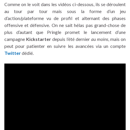
Comme on le voit dans les vidéos ci-dessous, ils se déroulent
au tour par tour mais sous la forme d’un jeu
d’action/plateforme vu de profil et alternant des phases
offensive et défensive. On ne sait hélas pas grand-chose de
plus d’autant que Pringle promet le lancement d’une
campagne
Kickstarter
depuis l’été dernier
au moins
, mais on
peut pour patienter en suivre les avancées via un compte
Twitter
dédié.