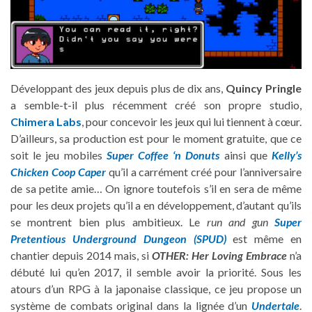
Développant des jeux depuis plus de dix ans,
Quincy Pringle
a semble-t-il plus récemment créé son propre studio,
Chimera Labs
, pour concevoir les jeux qui lui tiennent à cœur.
D’ailleurs, sa production est pour le moment gratuite, que ce
soit le jeu mobiles
Super Coffee ‘n Donuts
ainsi que
Kelly’s
Chicken Coop Caper
qu’il a carrément créé pour l’anniversaire
de sa petite amie… On ignore toutefois s’il en sera de même
pour les deux projets qu’il a en développement, d’autant qu’ils
se montrent bien plus ambitieux. Le
run and gun
Super
Pretentious Underground Dungeon (SPUD)
est même en
chantier depuis 2014 mais, si
OTHER: Her Loving Embrace
n’a
débuté lui qu’en 2017, il semble avoir la priorité. Sous les
atours d’un RPG à la japonaise classique, ce jeu propose un
système de combats original dans la lignée d’un
Undertale
.