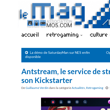
accueil
retrogaming
culture
La démo de SaturdayMan sur NES enfin
Op
disponible
Antstream, le service de s
son Kickstarter
De
Guillaume Verdin
dans la catégorie
Actualités
,
Retrogaming