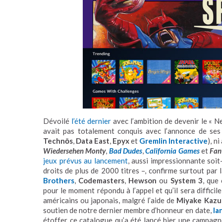
Dévoilé
l’été dernier
avec l’ambition de devenir le « N
avait pas totalement conquis avec l’annonce de ses
Technōs
,
Data East
,
Epyx
et
Gremlin Interactive
), n
Wiedersehen Monty
,
Bad Dudes
,
California Games
et
Fan
jeux prévus au lancement
, aussi impressionnante soit-
droits de plus de 2000 titres –, confirme surtout par
Brothers
,
Codemasters
,
Hewson
ou
System 3
, que
pour le moment répondu à l’appel et qu’il sera difficil
américains ou japonais, malgré l’aide de
Miyake Kazu
soutien de notre dernier membre d’honneur en date,
Ia
étoffer ce catalogue qu’a été lancé hier une campag