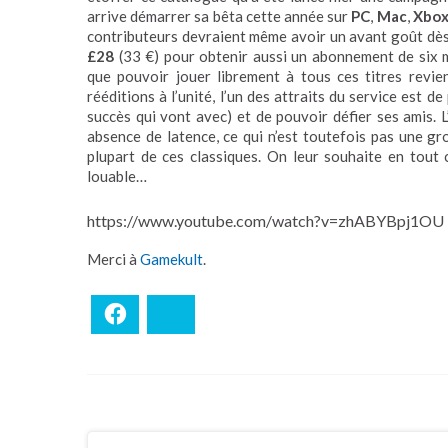
arrive démarrer sa bêta cette année sur
PC
,
Mac
,
Xbox
contributeurs devraient même avoir un avant goût dès 
£28
(33 €) pour obtenir aussi un abonnement de six mo
que pouvoir jouer librement à tous ces titres revie
rééditions à l’unité, l’un des attraits du service est d
succès qui vont avec) et de pouvoir défier ses amis. 
absence de latence, ce qui n’est toutefois pas une g
plupart de ces classiques. On leur souhaite en tout 
louable…
https://www.youtube.com/watch?v=zhABYBpj1OU
Merci à
Gamekult
.
Facebook
Bluesky