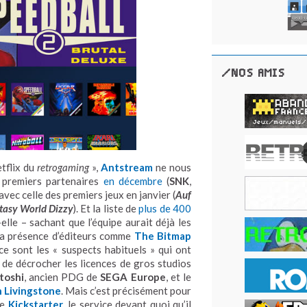
/NOS AMIS
etflix du
retrogaming
»,
Antstream
ne nous
 premiers partenaires
en décembre
(
SNK
,
i avec celle des premiers jeux en janvier (
Auf
tasy World Dizzy
). Et la liste de
plus de 400
elle – sachant que l’équipe aurait déjà les
 la présence d’éditeurs comme
The Bitmap
 ce sont les « suspects habituels » qui ont
e de décrocher les licences de gros studios
toshi
, ancien PDG de
SEGA Europe
, et le
n Livingstone
. Mais c’est précisément pour
ne
Kickstarter
, le service devant quoi qu’il