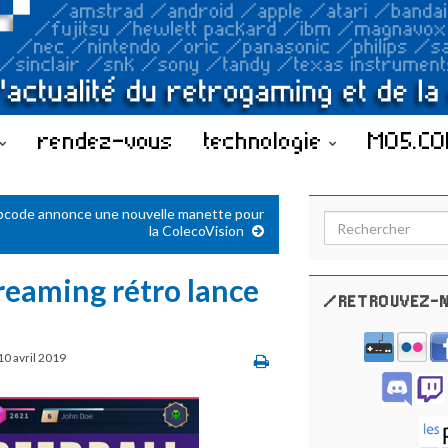
rendez-vous
technologie
MO5.C
code annonce une nouvelle manette pour
Search for:
la ColecoVision
treaming rétro lance
/RETROUVEZ-N
10 avril 2019