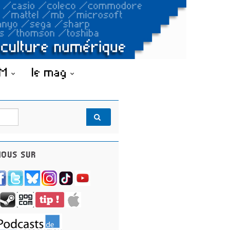
OM
le mag
OUS SUR