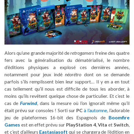
Alors qu’une grande majorité de
retrogamers
freine des quatre
fers avec la généralisation du dématérialisé, le nombre
d’éditions physiques a explosé ces dernières années,
notamment pour jeux indé
néorétro
dont on se demande
parfois s’ils remplissent bien leur support… Il y en a en tout
cas tellement qu’il nous est difficile de tous les aborder, à
moins qu’ils revêtent quelque chose de particulier. Et c’est le
cas de
Furwind
, dans la mesure où l’on ignorait même qu’il
était prévu sur consoles ! Sorti sur
PC
à l’automne
, l’adorable
jeu de plateformes 16-bit des Espagnols de
Boomfire
Games
est en effet prévu sur
PlayStation 4
,
Vita
et
Switch
,
et c’est d’ailleurs
Eastasiasoft
qui se chargera de l’édition en