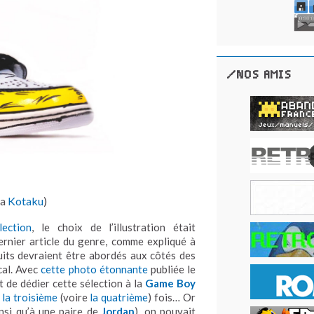
/NOS AMIS
ia
Kotaku
)
lection
, le choix de l’illustration était
dernier article du genre, comme expliqué à
atuits devraient être abordés aux côtés des
cal. Avec
cette photo étonnante
publiée le
nt de dédier cette sélection à la
Game Boy
é
la troisième
(voire
la quatrième
) fois… Or
nsi qu’à une paire de
Jordan
), on pouvait