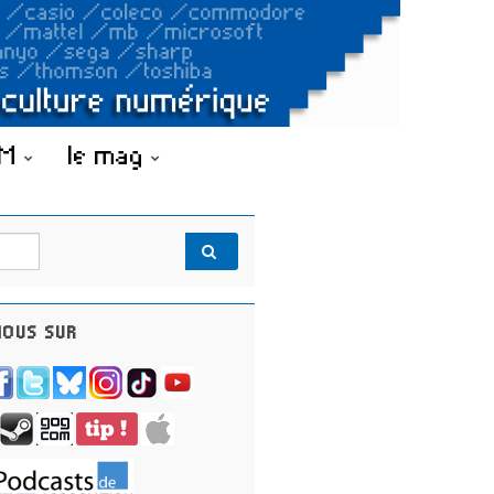
OM
le mag
OUS SUR