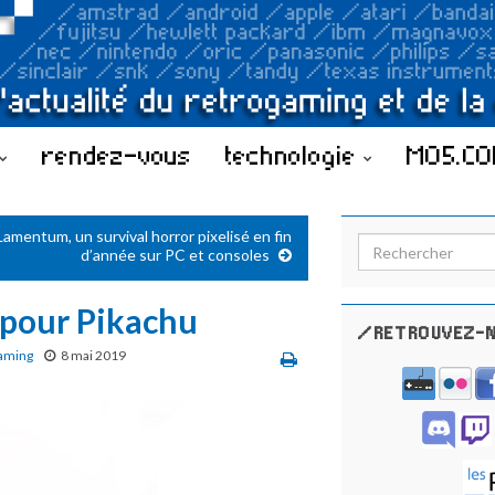
rendez-vous
technologie
MO5.C
Lamentum, un survival horror pixelisé en fin
Search for:
d’année sur PC et consoles
 pour Pikachu
/RETROUVEZ-N
aming
8 mai 2019