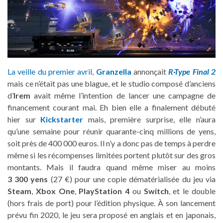
La veille du premier avril
,
Granzella
annonçait
R·Type Final 2
mais ce n’était pas une blague, et le studio composé d’anciens
d’
Irem
avait même l’intention de lancer une campagne de
financement courant mai. Eh bien elle a finalement débuté
hier sur
Kickstarter
mais, première surprise, elle n’aura
qu’une semaine pour réunir quarante-cinq millions de yens,
soit près de 400 000 euros. Il n’y a donc pas de temps à perdre
même si les récompenses limitées portent plutôt sur des gros
montants. Mais il faudra quand même miser au moins
3 300 yens
(27 €) pour une copie dématérialisée du jeu via
Steam
,
Xbox One
,
PlayStation 4
ou
Switch
, et le double
(hors frais de port) pour l’édition physique. À son lancement
prévu fin 2020, le jeu sera proposé en anglais et en japonais,