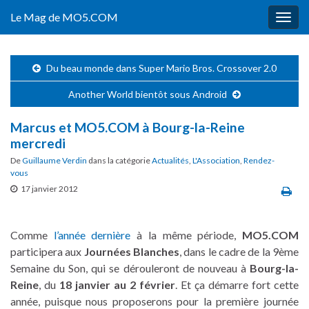
Le Mag de MO5.COM
Togg
navig
Du beau monde dans Super Mario Bros. Crossover 2.0
Another World bientôt sous Android
Marcus et MO5.COM à Bourg-la-Reine
mercredi
De
Guillaume Verdin
dans la catégorie
Actualités
,
L'Association
,
Rendez-
vous
17 janvier 2012
Comme
l’année dernière
à la même période,
MO5.COM
participera aux
Journées Blanches
, dans le cadre de la 9ème
Semaine du Son, qui se dérouleront de nouveau à
Bourg-la-
Reine
, du
18 janvier au
2 février
. Et ça démarre fort cette
année, puisque nous proposerons pour la première journée