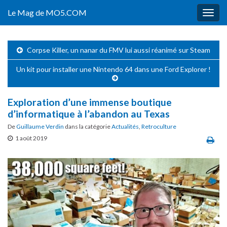
Le Mag de MO5.COM
Togg
navig
Corpse Killer, un nanar du FMV lui aussi réanimé sur Steam
Un kit pour installer une Nintendo 64 dans une Ford Explorer !
Exploration d’une immense boutique
d’informatique à l’abandon au Texas
De
Guillaume Verdin
dans la catégorie
Actualités
,
Retroculture
1 août 2019