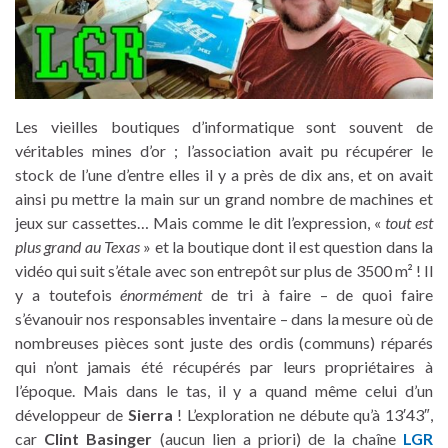
Les vieilles boutiques d’informatique sont souvent de
véritables mines d’or ; l’association avait pu récupérer le
stock de l’une d’entre elles il y a près de dix ans, et on avait
ainsi pu mettre la main sur un grand nombre de machines et
jeux sur cassettes… Mais comme le dit l’expression, «
tout est
plus grand au Texas
» et la boutique dont il est question dans la
vidéo qui suit s’étale avec son entrepôt sur plus de 3500 m² ! Il
y a toutefois
énormément
de tri à faire – de quoi faire
s’évanouir nos responsables inventaire – dans la mesure où de
nombreuses pièces sont juste des ordis (communs) réparés
qui n’ont jamais été récupérés par leurs propriétaires à
l’époque. Mais dans le tas, il y a quand même celui d’un
développeur de
Sierra
! L’exploration ne débute qu’à 13′43″,
car
Clint Basinger
(aucun lien a priori) de la chaîne
LGR