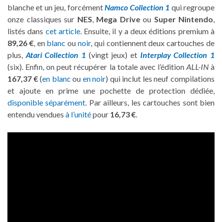
blanche et un jeu, forcément
Namco Collection 1
qui regroupe
onze classiques sur
NES
,
Mega Drive
ou
Super Nintendo
,
listés dans
cet article
. Ensuite, il y a deux éditions premium à
89,26 €
, en
blanc
ou
noir
, qui contiennent deux cartouches de
plus,
Atari Collection 1
(vingt jeux) et
Interplay Collection 1
(six). Enfin, on peut récupérer la totale avec l’édition
ALL-IN
à
167,37 €
(
en blanc
ou
en noir
) qui inclut les neuf compilations
et ajoute en prime une pochette de protection dédiée,
disponible séparément
. Par ailleurs, les cartouches sont bien
entendu vendues
à l’unité
pour
16,73 €
.