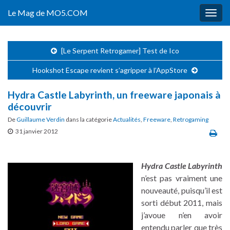
Le Mag de MO5.COM
Togg
navig
[Le Serpent Retrogamer] Test de Ico
Hookshot Escape revient s’agripper à l’AppStore
Hydra Castle Labyrinth, un freeware japonais à
découvrir
De
Guillaume Verdin
dans la catégorie
Actualités
,
Freeware
,
Retrogaming
31 janvier 2012
Hydra Castle Labyrinth
n’est pas vraiment une
nouveauté, puisqu’il est
sorti début 2011, mais
j’avoue n’en avoir
entendu parler que très