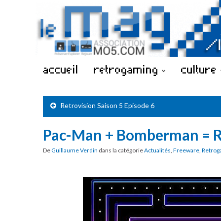
accueil
retrogaming
culture
Retrovision Saison 5 Episode 6
Pac-Man + Bomberman = 
De
Guillaume Verdin
dans la catégorie
Actualités
,
Freeware
,
Retrog