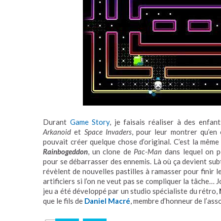
Durant
Game Story
, je faisais réaliser à des enfa
Arkanoid
et
Space Invaders
, pour leur montrer qu’en
pouvait créer quelque chose d’original. C’est la même
Rainbogeddon
, un clone de
Pac-Man
dans lequel on p
pour se débarrasser des ennemis. Là où ça devient subti
révèlent de nouvelles pastilles à ramasser pour finir le
artificiers si l’on ne veut pas se compliquer la tâche…
jeu a été développé par un studio spécialiste du rétro,
que le fils de
Daniel Macré
, membre d’honneur de l’asso