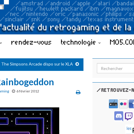
rendez-vous
technologie
MO5.C
The Simpsons Arcade dispo sur le XLA
Search for:
Rainbogeddon
/RETROUVEZ-N
aming
6 février 2012