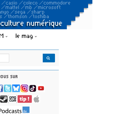
OM
le mag
OUS SUR