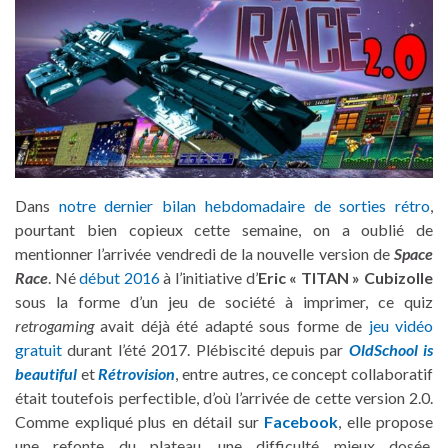
Dans
notre dernier bilan hebdomadaire de sorties rétro
,
pourtant bien copieux cette semaine, on a oublié de
mentionner l’arrivée vendredi de la nouvelle version de
Space
Race
. Né
début 2016
à l’initiative d’
Eric « TITAN » Cubizolle
sous la forme d’un jeu de société à imprimer, ce quiz
retrogaming
avait déjà été adapté sous forme de
jeu vidéo
gratuit
durant l’été 2017. Plébiscité depuis par
OldSchool is
beautiful
et
Rétrovision
, entre autres, ce concept collaboratif
était toutefois perfectible, d’où l’arrivée de cette version 2.0.
Comme expliqué plus en détail sur
Facebook
, elle propose
une refonte du plateau, une difficulté mieux dosée,