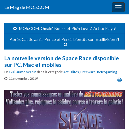
Le Mag de MO5.COM
Togg
navig
MO5.COM, Omaké Books et Pix’n Love à Art to Play 9
Après Castlevania, Prince of Persia bientôt sur Intellivision ?!
La nouvelle version de Space Race disponible
sur PC, Mac et mobiles
De
Guillaume Verdin
dans la catégorie
Actualités
,
Freeware
,
Retrogaming
11 novembre 2019