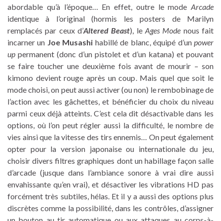
abordable qu’à l’époque… En effet, outre le mode
Arcade
identique à l’original (hormis les posters de Marilyn
remplacés par ceux d’
Altered Beast
), le
Ages Mode
nous fait
incarner un
Joe Musashi
habillé de blanc, équipé d’un
power
up
permanent (donc d’un pistolet et d’un katana) et pouvant
se faire toucher une deuxième fois avant de mourir – son
kimono devient rouge après un coup. Mais quel que soit le
mode choisi, on peut aussi activer (ou non) le rembobinage de
l’action avec les gâchettes, et bénéficier du choix du niveau
parmi ceux déjà atteints. C’est cela dit désactivable dans les
options, où l’on peut régler aussi la difficulté, le nombre de
vies ainsi que la vitesse des tirs ennemis… On peut également
opter pour la version japonaise ou internationale du jeu,
choisir divers filtres graphiques dont un habillage façon salle
d’arcade (jusque dans l’ambiance sonore à vrai dire aussi
envahissante qu’en vrai), et désactiver les vibrations HD pas
forcément très subtiles, hélas. Et il y a aussi des options plus
discrètes comme la possibilité, dans les contrôles, d’assigner
un bouton au tir automatique ou aux attaques au corps-à-