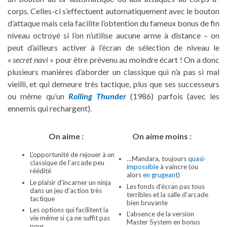
corps. Celles-ci s’effectuent automatiquement avec le bouton
d’attaque mais cela facilite l’obtention du fameux bonus de fin
niveau octroyé si l’on n’utilise aucune arme à distance – on
peut d’ailleurs activer à l’écran de sélection de niveau le
«
secret navi
» pour être prévenu au moindre écart ! On a donc
plusieurs manières d’aborder un classique qui n’a pas si mal
vieilli, et qui demeure très tactique, plus que ses successeurs
ou même qu’un
Rolling Thunder
(1986) parfois (avec les
ennemis qui rechargent).
On aime :
On aime moins :
L’opportunité de rejouer à un
…Mandara, toujours
quasi-
classique de l’arcade peu
impossible
à vaincre (ou
réédité
alors
en grugeant
)
Le plaisir d’incarner un ninja
Les fonds d’écran pas tous
dans un jeu d’action très
terribles et la salle d’arcade
tactique
bien bruyante
Les options qui facilitent la
L’absence de la version
vie même si ça ne suffit pas
Master System en bonus
pour…