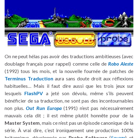
On ne peut hélas pas avoir des traductions ambitieuses (avec
doublage français pour rappel) comme celle de
Robo Aleste
(1992) tous les mois, et la nouvelle fournée de patches de
Terminus Traduction
aura sans doute droit aux réflexions
habituelles… Mais il faut dire aussi que les trois jeux sur
lesquels
FlashPV
a jeté son dévolu, même s’ils peuvent
bénéficier de sa traduction, ne sont pas des incontournables
non plus.
Out Run Europa
(1991) n’est pas nécessairement
mauvais cela dit ; il est même plutôt honnête pour de la
Master System
, mais ce n’est pas un épisode canonique de la
série. À vrai dire, c’est ironiquement une production 100%
britannique, développée par
Probe Software
(
Savage
) et