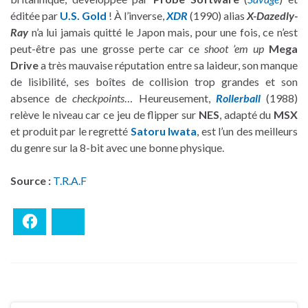
éditée par
U.S. Gold
! À l’inverse,
XDR
(1990) alias
X-Dazedly-
Ray
n’a lui jamais quitté le Japon mais, pour une fois, ce n’est
peut-être pas une grosse perte car ce
shoot ’em up
Mega
Drive
a très mauvaise réputation entre sa laideur, son manque
de lisibilité, ses boîtes de collision trop grandes et son
absence de
checkpoints
… Heureusement,
Rollerball
(1988)
relève le niveau car ce jeu de flipper sur
NES
, adapté du
MSX
et produit par le regretté
Satoru Iwata
, est l’un des meilleurs
du genre sur la 8-bit avec une bonne physique.
Source :
T.R.A.F
Facebook
Bluesky