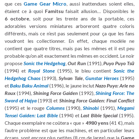
que ces
Game Gear Micro
, aussi inattendues soient elles,
étaient ce à quoi
Famitsu
faisait allusion… Disponibles le
6 octobre
, soit pour les trente ans de la portable, ces
adorables versions miniatures arboreront quatre coloris
différents, mais ce n’est pas seulement pour ça que les fans
voudront les collectionner. En effet, chaque modèle ne
contient que quatre titres, mais pas les mêmes et il est peu
probable qu’on ait exactement les mêmes en occident. Le noir
propose
Sonic the Hedgehog
,
Out Run
(1991),
Puyo Puyo Tsū
(1994) et
Royal Stone
(1995), le bleu contient
Sonic the
Hedgehog Chaos
(1993),
Sylvan Tale
,
Gunstar Heroes
(1995)
et
Baku Baku Animal
(1996), le jaune inclut
Nazo Puyo: Arle no
Roux
(1994),
Shining Force Gaiden
(1992),
Shining Force: The
Sword of Hajya
(1993) et
Shining Force Gaiden: Final Conflict
(1995) et le rouge
Columns
(1990),
Shinobi
(1991),
Megami
Tensei Gaiden: Last Bible
(1994) et
Last Bible Special
(1995).
Chaque exemplaire ne coûtera « que »
4980 yens
(41 €), mais
l’autre problème est que les machines, et en particulier leurs
écrans, sont encore plus petites (8 cm de large) que la
Game