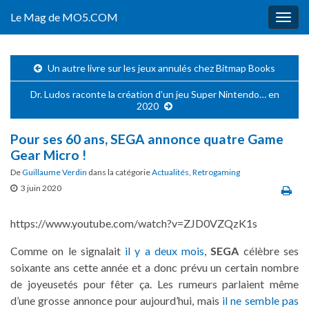
Le Mag de MO5.COM
Togg
navig
Un autre livre sur les jeux annulés chez Bitmap Books
Dr. Ludos raconte la création d’un jeu Super Nintendo… en
2020
Pour ses 60 ans, SEGA annonce quatre Game
Gear Micro !
De
Guillaume Verdin
dans la catégorie
Actualités
,
Retrogaming
3 juin 2020
https://www.youtube.com/watch?v=ZJD0VZQzK1s
Comme on le signalait
il y a deux mois
,
SEGA
célèbre ses
soixante ans cette année et a donc prévu un certain nombre
de joyeusetés pour fêter ça. Les rumeurs parlaient même
d’une grosse annonce pour aujourd’hui, mais
il ne semble pas