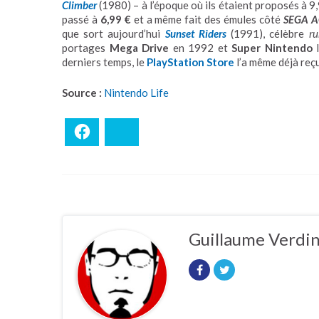
Climber
(1980) – à l’époque où ils étaient proposés à 9
passé à
6,99 €
et a même fait des émules côté
SEGA A
que sort aujourd’hui
Sunset Riders
(1991), célèbre
r
portages
Mega Drive
en 1992 et
Super Nintendo
l
derniers temps, le
PlayStation Store
l’a même déjà reçu
Source :
Nintendo Life
Facebook
Bluesky
Guillaume Verdi