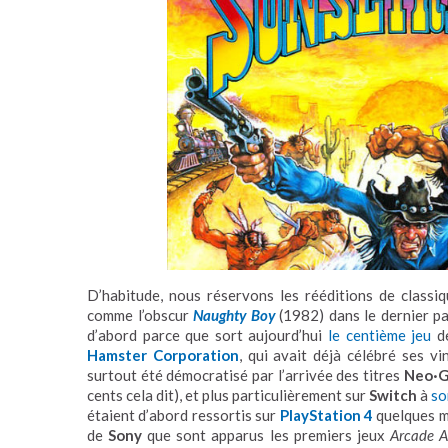
D’habitude, nous réservons les rééditions de classi
comme l’obscur
Naughty Boy
(1982) dans le dernier par
d’abord parce que sort aujourd’hui
le centième jeu
d
Hamster Corporation
, qui avait déjà célébré ses vi
surtout été démocratisé par l’arrivée des titres
Neo·
cents cela dit), et plus particulièrement sur
Switch
à
so
étaient d’abord ressortis sur
PlayStation 4
quelques mo
de
Sony
que sont apparus les premiers jeux
Arcade A