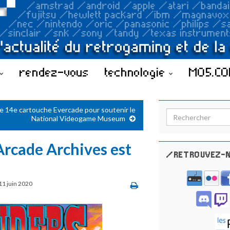
rendez-vous
technologie
MO5.C
e 14e cartouche Evercade pour soutenir le
Search for:
National Videogame Museum
 Arcade Archives est
/RETROUVEZ-N
11 juin 2020